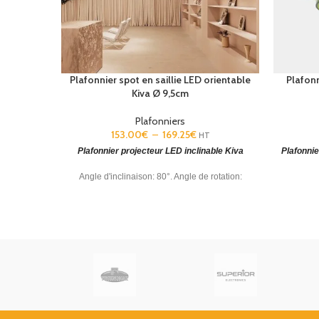
Plafonnier spot en saillie LED orientable
Plafonn
Kiva Ø 9,5cm
Plafonniers
153.00
€
–
169.25
€
HT
Plafonnier projecteur LED inclinable Kiva
Plafonnie
Angle d'inclinaison: 80°. Angle de rotation:
350°. Blanc chaud - 2700K ou 3000K. PHASE
Plafonni
CUT.
soufflé
4000