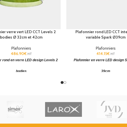
ier verre vert LED CCT Levels 2
Plafonnier rond LED CCT inte
bodies Ø 32cm et 42cm
variable Spark Ø39cm
Plafonniers
Plafonniers
486.90
€
414.15
€
HT
HT
r rond en verre LED design Levels 2
Plafonnier en verre LED design 
bodies
39cm
er LED CCT
(ØxH): 420x220mm. Verre
Plafonnier rond en verre LED
(ØxH): 
 à main levée. CCT: SW 2700-3000-
mm. Diffuseur en verre. CCT: SW 2
K
4000K.