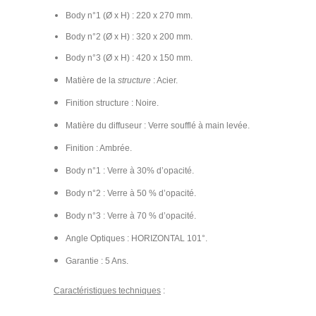
Body n°1 (Ø x H) : 220 x 270 mm.
Body n°2
(Ø x H)
: 320 x 200 mm.
Body n°3
(Ø x H) : 420 x 150 mm.
Matière de la
structure
: Acier.
Finition structure : Noire.
Matière du diffuseur : Verre soufflé à main levée.
Finition : Ambrée.
Body n°1 : Verre à 30% d’opacité.
Body n°2 : Verre à 50 % d’opacité.
Body n°3 : Verre à 70 % d’opacité.
Angle Optiques : HORIZONTAL 101°.
Garantie : 5 Ans.
Caractéristiques techniques
: