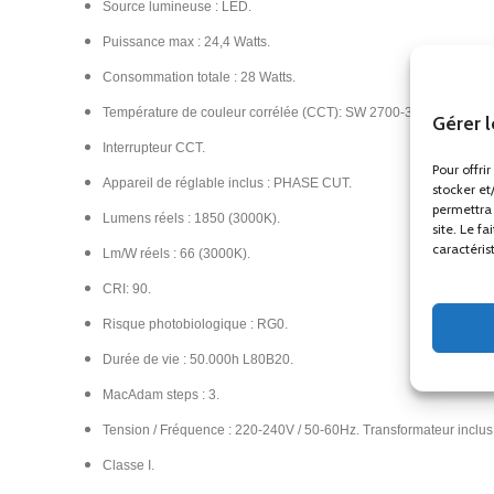
Source lumineuse : LED.
Puissance max : 24,4 Watts.
Consommation totale : 28 Watts.
Température de couleur corrélée (CCT): SW 2700-3000-4000K.
Gérer 
Interrupteur CCT.
Pour offri
Appareil de réglable inclus : PHASE CUT.
stocker et
permettra 
Lumens réels : 1850 (3000K).
site. Le f
caractéris
Lm/W réels : 66 (3000K).
CRI: 90.
Risque photobiologique : RG0.
Durée de vie : 50.000h L80B20.
MacAdam steps : 3.
Tension / Fréquence : 220-240V / 50-60Hz. Transformateur inclus
Classe I.​