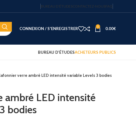
BUREAU D’ÉTUDES
CONTACTEZ-NOUS
FAQ
0
CONNEXION / S'ENREGISTRER
0.00
€
BUREAU D’ÉTUDES
ACHETEURS PUBLICS
lafonnier verre ambré LED intensité variable Levels 3 bodies
Coffre-fort électronique hôtel
Fortress 14″ – 20 L – code
sécurisé – JVD
re ambré LED intensité
122.15
€
HT
 3 bodies
Plateau d'accueil avec
bouilloire et 2 tasses
75.00
€
HT