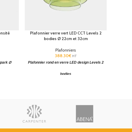
nsité
Plafonnier verre vert LED CCT Levels 2
Plafonn
bodies Ø 22cm et 32cm
2
Plafonniers
388.30
€
HT
Ø
Spark
Plafonnier rond en verre LED design Levels 2
Plafonnie
bodies
390 x 107
Plafonnier LED CCT
(ØxH): 320x280mm. Verre
Plafonni
700-3000-
soufflé à main levée. CCT: SW 2700-3000-
soufflé
4000K
4000K