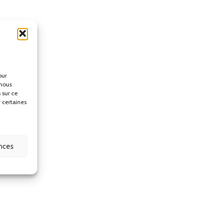
our
 nous
 sur ce
r certaines
ences