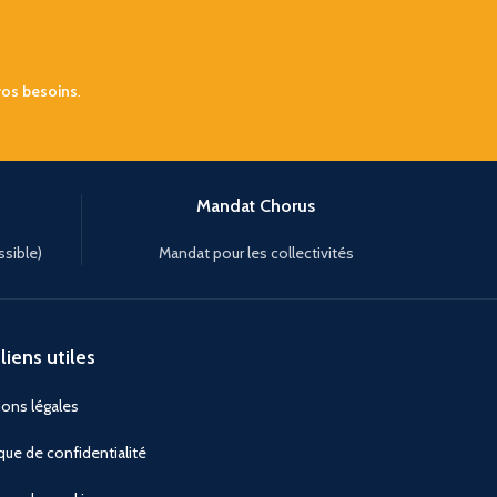
vos besoins
.
Mandat Chorus
ssible)
Mandat pour les collectivités
liens utiles
ons légales
ique de confidentialité