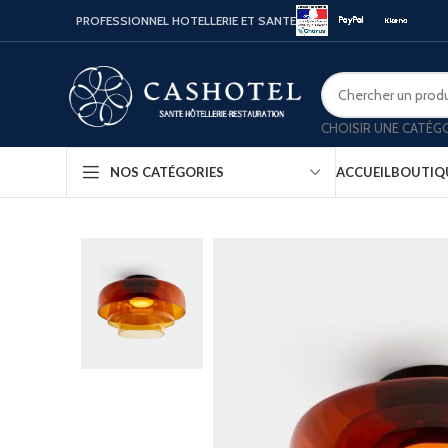
PROFESSIONNEL HOTELLERIE ET SANTE
CHOISIR UNE CATÉG
ACCUEIL
BOUTIQ
NOS CATÉGORIES
Bouill
Coffr
Porte
Minib
Confo
Platea