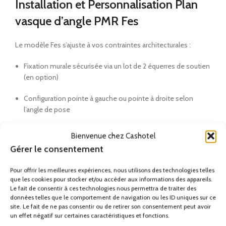
Installation et Personnalisation Plan
vasque d’angle PMR Fes
Le modèle Fes s’ajuste à vos contraintes architecturales :
Fixation murale sécurisée via un lot de 2 équerres de soutien
(en option)
Configuration pointe à gauche ou pointe à droite selon
l’angle de pose
Option avec ou sans trop-plein et trou de robinetterie inclus
Bienvenue chez Cashotel
Gérer le consentement
Possibilité de découpe porte-serviette intégrée pour plus de
praticité Sa construction robuste assure un niveau de
Pour offrir les meilleures expériences, nous utilisons des technologies telles
sécurité optimal, répondant aux exigences des ERP et du
que les cookies pour stocker et/ou accéder aux informations des appareils.
secteur médical.
Le fait de consentir à ces technologies nous permettra de traiter des
données telles que le comportement de navigation ou les ID uniques sur ce
Caractéristiques techniques du Plan
site. Le fait de ne pas consentir ou de retirer son consentement peut avoir
un effet négatif sur certaines caractéristiques et fonctions.
vasque d’angle PMR Fes