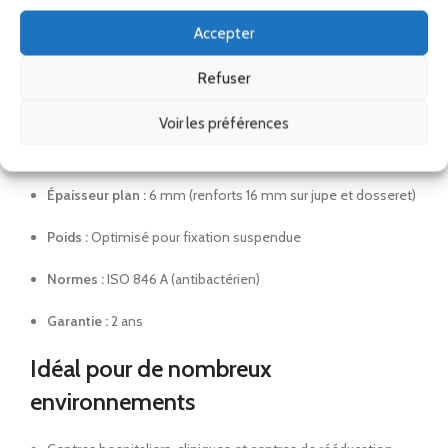
Accepter
Marque :
Gamme Professionnelle Cashotel
Refuser
Dimensions :
Longueur 1200 mm, Jupe avant 100 mm, Joues
100 mm
Voir les préférences
Profondeurs :
83, 400 et 544 mm (selon points de mesure)
Épaisseur plan :
6 mm (renforts 16 mm sur jupe et dosseret)
Poids :
Optimisé pour fixation suspendue
Normes :
ISO 846 A (antibactérien)
Garantie :
2 ans
Idéal pour de nombreux
environnements