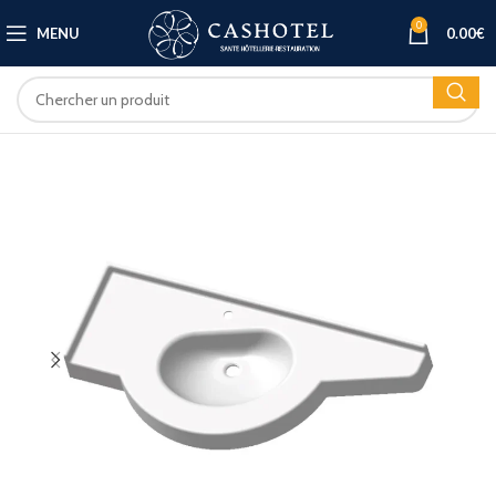
0
MENU
0.00
€