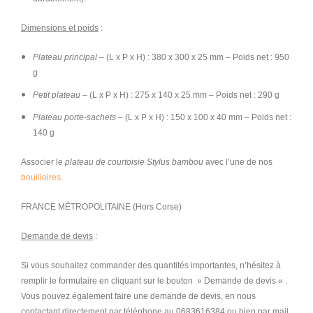
:
Dimensions et poids
Plateau principal
– (L x P x H) : 380 x 300 x 25 mm – Poids net : 950
g
Petit plateau
– (L x P x H) : 275 x 140 x 25 mm – Poids net : 290 g
Plateau porte-sachets
– (L x P x H) : 150 x 100 x 40 mm – Poids net :
140 g
Associer le
plateau de courtoisie Stylus bambou
avec l’une de nos
bouilloires
.
FRANCE MÉTROPOLITAINE (Hors Corse)
Demande de devis
:
Si vous souhaitez commander des quantités importantes, n’hésitez à
remplir le formulaire en cliquant sur le bouton » Demande de devis « .
Vous pouvez également faire une demande de devis, en nous
contactant directement par téléphone au 0683616384 ou bien par mail