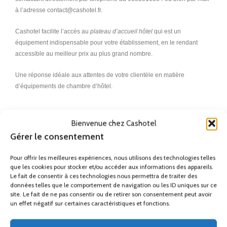
à l’adresse contact@cashotel.fr.
Cashotel facilite l’accès au
plateau d’accueil hôtel
qui est un
équipement indispensable pour votre établissement, en le rendant
accessible au meilleur prix au plus grand nombre.
Une réponse idéale aux attentes de votre clientèle en matière
d’équipements de chambre d’hôtel.
plateau de courtoisie, plateau d’accueil, plateaux de courtoisie,
plateaux d’, plateau d accueil, plateau de courtoisie pour hotel, plateau
Bienvenue chez Cashotel
de courtoisie hotel, plateau de courtoisie hotellerie, jvd plateau de
Gérer le consentement
courtoisie, plateau de courtoisie chambre d’hote, plateau courtoisie
hôtel, plateau de courtoisie economique, plateau de courtoisie hôtel 5
Pour offrir les meilleures expériences, nous utilisons des technologies telles
étoiles, plateau de courtoisie palace, accessoires hôtellerie, plateau
que les cookies pour stocker et/ou accéder aux informations des appareils.
bouilloire, fournisseur hôtellerie de luxe, plateau d’accueil hotellerie,
Le fait de consentir à ces technologies nous permettra de traiter des
données telles que le comportement de navigation ou les ID uniques sur ce
plateau d’accueil hotellerie, plateau de courtoisie pas cher, plateau de
site. Le fait de ne pas consentir ou de retirer son consentement peut avoir
courtoisie livraison gratuite, plateau livraison gratuite
un effet négatif sur certaines caractéristiques et fonctions.