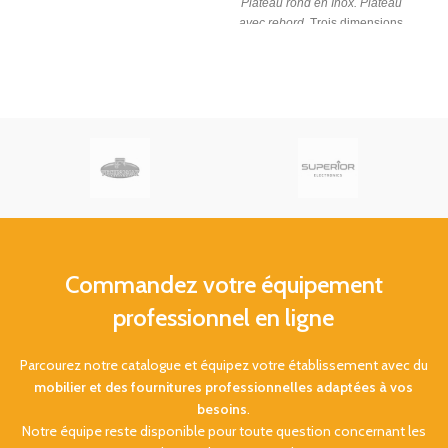
Plateau rond en Inox. Plateau
(L x P x H) : 400 x 290 x 35
avec rebord.
Trois dimensions
mm. Design intemporel avec
au choix
Ø
: 305mm - 355mm
son aspect cuir. Option : porte
et 405mm
48/72H
sachet.
Commandez votre équipement
professionnel en ligne
Parcourez notre catalogue et équipez votre établissement avec du
mobilier et des fournitures professionnelles adaptées à vos
besoins
.
Notre équipe reste disponible pour toute question concernant les