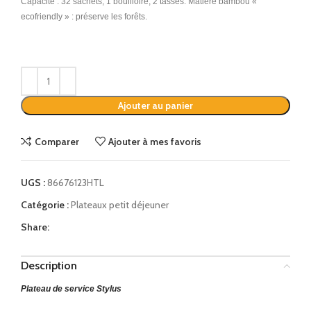
Capacité : 32 sachets, 1 bouilloire, 2 tasses. Matière bambou «
ecofriendly » : préserve les forêts.
Alternative:
Ajouter au panier
Comparer
Ajouter à mes favoris
UGS :
86676123HTL
Catégorie :
Plateaux petit déjeuner
Share:
Description
Plateau de service Stylus