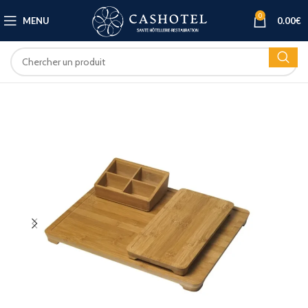
0
MENU
0.00
€