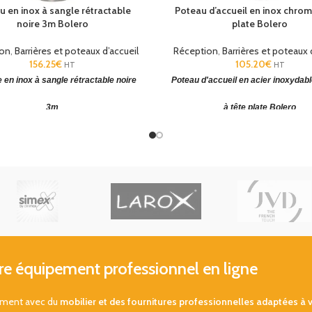
u en inox à sangle rétractable
Poteau d’accueil en inox chrom
noire 3m Bolero
plate Bolero
ion
,
Barrières et poteaux d’accueil
Réception
,
Barrières et poteaux 
156.25
€
105.20
€
HT
HT
 en inox à sangle rétractable noire
Poteau d'accueil en acier inoxydab
3m
à tête plate Bolero
rétractable noire 3 mètres
. (HxØ): 965
Poteau de guidage pour cordon ou
x 345 mm. Poids : 8 kg.
Dimensions (HxØbase): 95x3
48/72H
48/72H
 équipement professionnel en ligne
sement avec du
mobilier et des fournitures professionnelles adaptées à 