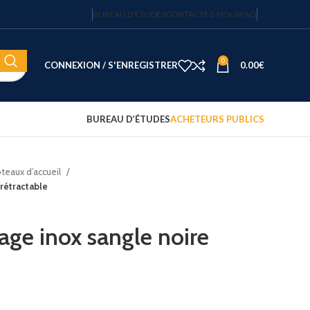
BUREAU D’ÉTUDES
CONTACTEZ-NOUS
FAQ
0
CONNEXION / S'ENREGISTRER
0.00
€
BUREAU D’ÉTUDES
ACHETEURS PUBLICS
oteaux d’accueil
Coffre-fort électronique hôtel
 rétractable
Fortress 14″ – 20 L – code
sécurisé – JVD
122.15
€
HT
age inox sangle noire
Plateau d'accueil avec
bouilloire et 2 tasses
75.00
€
HT