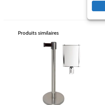
poteau de guidage simex, poteau de guidage gastronoble, poteau de 
Produits similaires