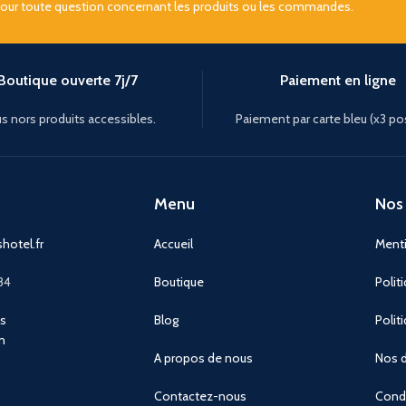
pour toute question concernant les produits ou les commandes.
Boutique ouverte 7j/7
Paiement en ligne
s nors produits accessibles.
Paiement par carte bleu (x3 po
Menu
Nos 
hotel.fr
Accueil
Menti
84
Boutique
Polit
ns
Blog
Polit
n
A propos de nous
Nos d
Contactez-nous
Condi