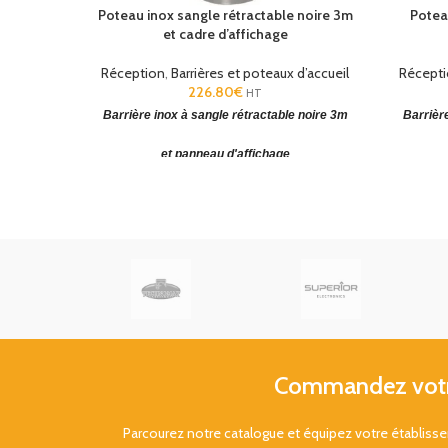
Poteau inox sangle rétractable noire 3m
Potea
et cadre d’affichage
Réception
,
Barrières et poteaux d’accueil
Récept
226.80
€
HT
Barrière inox à sangle rétractable noire 3m
Barrière
et panneau d'affichage
Barrière rétractable 3 mètres
(HxØ): 965 x
Barrière 
345mm. Cadre format A4.
48/72H
Commandez votre
Parcourez notre catalogue et équipez votre établis