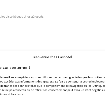
s, les discothèques et les aéroports.
Bienvenue chez Cashotel
 remplir le formulaire en cliquant sur le bouton » Demande de devis « . Vous pou
le consentement
se contact@cashotel.fr.
r les meilleures expériences, nous utilisons des technologies telles que les cookies p
ndispensable pour votre établissement, en le rendant accessible au meilleur prix 
/ou accéder aux informations des appareils. Le fait de consentir à ces technologies
de traiter des données telles que le comportement de navigation ou les ID uniques
ait de ne pas consentir ou de retirer son consentement peut avoir un effet négatif su
tiques et fonctions.
, poteau de guidage a sangle, poteau de guidage evenementiel, poteau de guidag
eau de guidage livraison gratuite, poteau de guidage avec toile, barrière en toile,