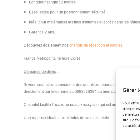
Longueur sangle : 2 mètres.
Base lestée pour un positionnement sécurisé.
Idéal pour matérialiser les files d’attentes et accès dans les hôtel
Garantie 2 ans.
Découvrez également nos
chariots de réception et diables
.
France Métropolitaine hors Corse
Demande de devis
:
Si vous souhaitez commander des quantités importantes, n’hésitez à
Gérer 
directement par téléphone au 0683616384 ou bien par mail à l’adres
Pour offri
Cashotel facilite l’accès au
poteau réception
qui est un équipement i
stocker et
permettra 
Une réponse idéale aux attentes de votre clientèle.
site. Le f
caractéris
Poteau de guidage, poteau de guidage file, poteau de guidage doré
noire, poteau de guidage avec corde, poteau de guidage pas cher, pot