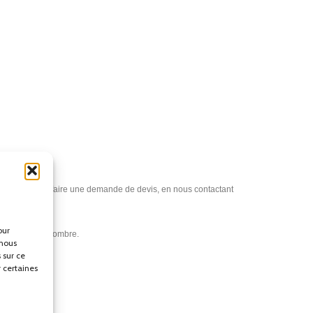
vez également faire une demande de devis, en nous contactant
our
au plus grand nombre.
 nous
 sur ce
r certaines
e inox, poteau de guidage sangle rouge, poteau de guidage sangle
 poteau de réception, poteau d’accueil, poteau de guidage extérieur,