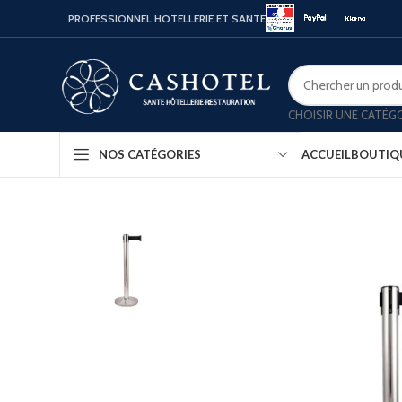
PROFESSIONNEL HOTELLERIE ET SANTE
CHOISIR UNE CATÉG
ACCUEIL
BOUTIQ
NOS CATÉGORIES
Bouill
Coffr
Porte
Minib
Confo
Platea