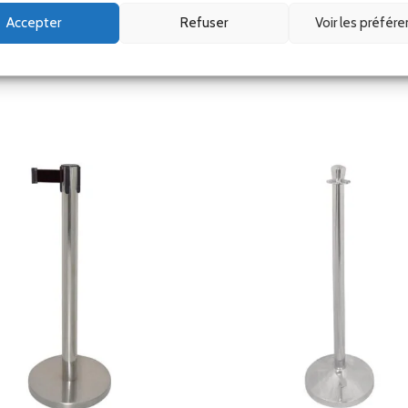
guidage professionnel, poteau de file d’attente
Accepter
Refuser
Voir les préfér