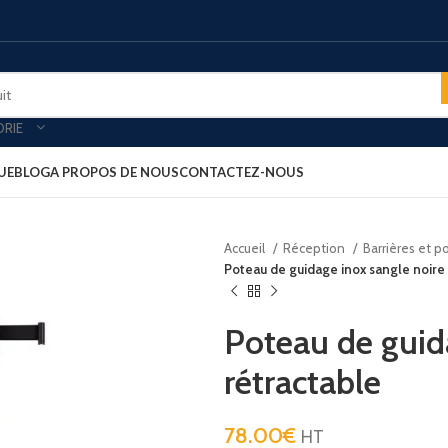
ORIE
UE
BLOG
A PROPOS DE NOUS
CONTACTEZ-NOUS
Accueil
Réception
Barrières et p
oires & plateau de courtoisies
MINIBARS
Poteau de guidage inox sangle noire
es-forts
Minibar porte vitré
-bagages
Minibar porte pleine
Poteau de guid
ars
Minibar thermoélectrique
rétractable
rt clients
PLATEAU ACCUEIL
ux petit déjeuner
78.00
Plateau aspect cuir
€
HT