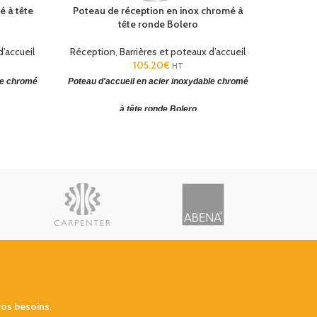
é à tête
Poteau de réception en inox chromé à
Bar
tête ronde Bolero
Récepti
d’accueil
Réception
,
Barrières et poteaux d’accueil
105.20
€
HT
Toile
le chromé
Poteau d'accueil en acier inoxydable chromé
Toile v
à tête ronde Bolero
tissu i
 toile
.
Poteau de guidage pour cordon ou toile
.
0cm
Dimensions (HxØbase): 95x30cm
48/72H
vos besoins
.