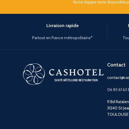
Notre équipe reste disponible 
Livraison rapide
Partout en France métropolitaine*
Tou
Contact
contact@cas
06 83 61 63 
11 Bd Ratale
31240 St Jea
TOULOUSE