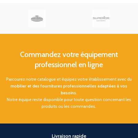
Poubelle murale
108mm.
Poubelle murale
anticorrosion
. Finitions: Blanc,
anticorrosion
. Finitions: Blanc,
brillant ou satiné.
brillant ou satiné.
Commandez votre équipement
professionnel en ligne
Parcourez notre catalogue et équipez votre établissement avec du
mobilier et des fournitures professionnelles adaptées à vos
besoins
.
Notre équipe reste disponible pour toute question concernant les
produits ou les commandes.
Livraison rapide