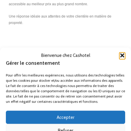
accessible au meilleur prix au plus grand nombre.
Une réponse idéale aux attentes de votre clientèle en matière de
propreté.
poubelle, poubelles, poubelle extérieure, poubelle de bureau, poubelle
de cuisine, poubelle inox, poubelle acier inoxydable, poubelle grande
capacité, poubelle grand volume, poubelle terrasse, poubelle
couvercle basculant, poubelle pas chère, poubelles pas chères,
Bienvenue chez Cashotel
poubelle extérieure pas chère, poubelle de bureau pas chère, poubelle
Gérer le consentement
de cuisine pas chère, poubelle inox pas chère, poubelle acier
inoxydable pas chère, poubelle grande capacité pas chère, poubelle
Pour offrir les meilleures expériences, nous utilisons des technologies telles
grand volume pas chère, poubelle terrasse pas chère, poubelle
que les cookies pour stocker et/ou accéder aux informations des appareils.
Le fait de consentir à ces technologies nous permettra de traiter des
couvercle basculant pas chère, poubelle extérieure livraison gratuite,
données telles que le comportement de navigation ou les ID uniques sur ce
poubelle livraison gratuite
site. Le fait de ne pas consentir ou de retirer son consentement peut avoir
un effet négatif sur certaines caractéristiques et fonctions.
Remise
Accepter
Ses accessoires
Refuser