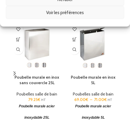
Produits similaires
Voir les préférences
Poubelle murale en inox
Poubelle murale en inox
P
Brillant
Blanc
Satiné
Brillant
Blanc
Satiné
sans couvercle 25L
5L
30
Poubelles salle de bain
Poubelles salle de bain
79.25
€
69.00
€
–
71.00
€
HT
HT
P
Poubelle murale acier
Poubelle murale acier
2
inoxydable 25L
inoxydable 5L
(HxLxP): 435 x 358 x 155 mm.
(H x L x P): 290 x 240 x