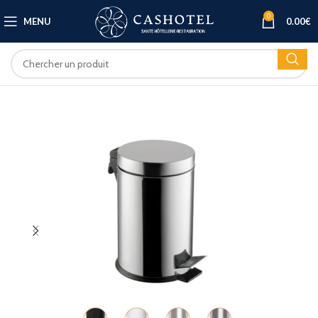
0
MENU
0.00
€