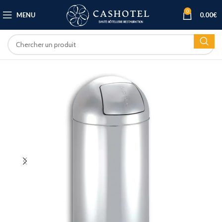
0
MENU
0.00
€