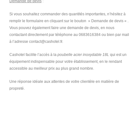
Demande de devis
:
Si vous souhaitez commander des quantités importantes, n’hésitez à
remplir le formulaire en cliquant sur le bouton » Demande de devis « .
Vous pouvez également faire une demande de devis, en nous
contactant directement par téléphone au 0683616384 ou bien par mail
à l’adresse contact@cashotel.fr.
Cashotel facilite l’accès à la
poubelle acier inoxydable 18L
qui est un
équipement indispensable pour votre établissement, en le rendant
accessible au meilleur prix au plus grand nombre.
Une réponse idéale aux attentes de votre clientèle en matière de
propreté.
poubelle, poubelles, poubelle extérieure, poubelle de bureau, poubelle
de cuisine, poubelle inox, poubelle acier inoxydable, poubelle grande
capacité, poubelle grand volume, poubelle terrasse, poubelle
couvercle basculant, poubelle pas chère, poubelles pas chères,
poubelle extérieure pas chère, poubelle de bureau pas chère, poubelle
de cuisine pas chère, poubelle inox pas chère, poubelle acier