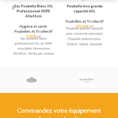
Sac Poubelle Blanc 10L
Poubelle inox grande
P
Professionnel HDPE
capacité 60L
40x43cm
Poubelles et Tri sélectif
P
Hygiène et santé
,
170.85
€
HT
Poubelle grande capacité
Poubelles et Tri sélectif
avec couvercle basculant.
0.87
€
HT
Sac poubelle blanc
Poubelle anticorrosion
.
professionnel 10L en HDPE
Finition: Satiné. Garantie
recyclable. Dimensions
2ans.
40x43cm. Vendu par rouleau
de 50 sacs — carton de 1000
sacs. Adapté aux poubelles de
bureau, chambres d'hôtel,
salles de bain et espaces de
soins. Réf. 1000018342.
Livraison
Gratuite
en France
Commandez votre équipement
Métropolitaine (Hors Corse).