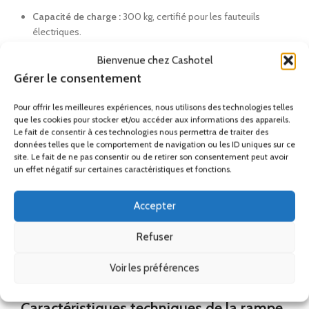
Capacité de charge :
300 kg, certifié pour les fauteuils
électriques.
Bienvenue chez Cashotel
Transport aisé :
Elle se plie en deux dans le sens de la
longueur et se transporte facilement grâce à sa poignée et
Gérer le consentement
ses sangles de verrouillage.
Pour offrir les meilleures expériences, nous utilisons des technologies telles
que les cookies pour stocker et/ou accéder aux informations des appareils.
Stockage :
Option sacoche de rangement disponible pour
Le fait de consentir à ces technologies nous permettra de traiter des
protéger la rampe après usage.
données telles que le comportement de navigation ou les ID uniques sur ce
site. Le fait de ne pas consentir ou de retirer son consentement peut avoir
Mise aux normes ERP et fiscalité
un effet négatif sur certaines caractéristiques et fonctions.
L’achat d’une
rampe PMR pliable aluminium
est éligible à une
Accepter
TVA de 5,5%.
Ce qui en fait un investissement très attractif
pour les gestionnaires d’ERP souhaitant se mettre en
Refuser
conformité rapidement. Pour une accessibilité exemplaire,
nous vous recommandons de découvrir nos
équipements
Voir les préférences
PMR professionnels.
Caractéristiques techniques de la rampe