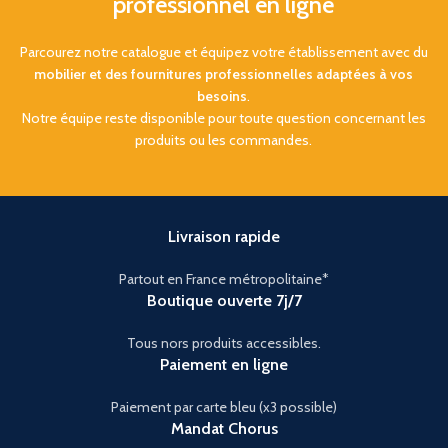
professionnel en ligne
Fixation Instantanée :
Fiscalité :
TVA réduite à
Bandes adhésives haute
seulement 5,5% applicable
performance incluses.
Parcourez notre catalogue et équipez votre établissement avec du
Structure :
Aluminium en
mobilier et des fournitures professionnelles adaptées à vos
Polyvalence :
Hauteurs
nid d’abeille, à la fois très
besoins
.
disponibles de 1 cm à 7 cm
robuste et ultra-légère
(largeur standard 100 cm).
Notre équipe reste disponible pour toute question concernant les
Sécurité :
Chasse-roues
produits ou les commandes.
Sécurité :
Surface striée
latéraux et revêtement
antidérapante et étanche.
antidérapant bleu haute
visibilité
Capacité :
Supporte jusqu'à
500 kg de charge.
Adhérence :
Surface
offrant une forte accroche,
Livraison rapide
Ajustable :
Se découpe
même par temps humide
facilement au cutter pour
Partout en France métropolitaine*
un ajustement sur-
Transport :
Poignée
mesure.
Boutique ouverte 7j/7
intégrée et fermeture par
attaches velcro pour un
transport aisé
Tous nors produits accessibles.
Paiement en ligne
Installation :
Déploiement
Livraison
et pliage faciles, sans outils
nécessaires
Paiement par carte bleu (x3 possible)
Gratuite
en France
Mandat Chorus
Métropolitaine (Hors Corse).
Discrète et fiable, cette rampe