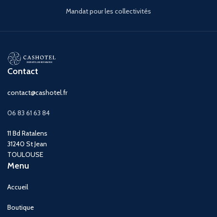
professionnelle offre une
Mandat pour les collectivités
autonomie totale à vos
visiteurs, valorise votre
établissement et assure une
mise en conformité
immédiate avec les normes
d'accessibilité en vigueur.
Contact
Livraison
contact@cashotel.fr
06 83 61 63 84
Gratuite
en France
Métropolitaine (Hors Corse).
11 Bd Ratalens
31240 St Jean
TOULOUSE
Menu
Accueil
Boutique