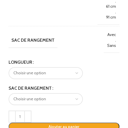
,
61 cm
,
91 cm
Avec
SAC DE RANGEMENT
,
Sans
Alternative:
LONGUEUR
SAC DE RANGEMENT
Ajouter au panier