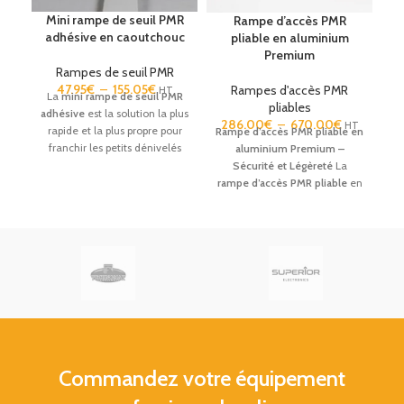
Mini rampe de seuil PMR
Rampe d’accès PMR
adhésive en caoutchouc
pliable en aluminium
Premium
Rampes de seuil PMR
47.95
€
–
155.05
€
Rampes d'accès PMR
HT
La
mini rampe de seuil PMR
pliables
adhésive
est la solution la plus
286.00
€
–
670.00
€
HT
rapide et la plus propre pour
Rampe d’accès PMR pliable en
franchir les petits dénivelés
aluminium Premium –
(de 1 à 7 cm). Grâce à sa face
Sécurité et Légèreté
La
intérieure auto-adhésive
rampe d’accès PMR pliable
en
d'une efficacité extrême, elle
aluminium Premium est la
se fixe en quelques secondes
solution technique idéale
sur vos seuils de porte,
pour améliorer l’accessibilité
entrées de douche ou porte-
des personnes à mobilité
fenêtres. Fabriquée en
réduite (fauteuils roulants,
caoutchouc robuste et
scooters, poussettes).
antidérapant, cette mini
Utilisable dans un cadre privé
rampe garantit une
ou professionnel (ERP), elle
circulation fluide et sécurisée
garantit des déplacements
pour les fauteuils roulants et
fluides et sécurisés grâce à sa
déambulateurs, sans avoir
structure haute résistance et
Commandez votre équipement
besoin de percer vos sols.
son design ergonomique.