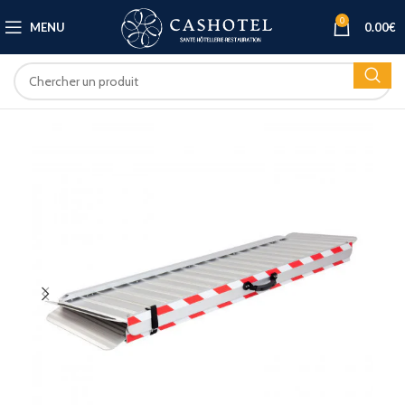
0
MENU
0.00
€