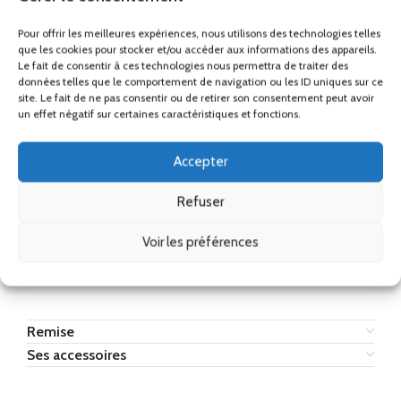
Confort visuel (Facteur UGR) : 2,5.
Pour offrir les meilleures expériences, nous utilisons des technologies telles
CRI : 80.
que les cookies pour stocker et/ou accéder aux informations des appareils.
Le fait de consentir à ces technologies nous permettra de traiter des
Risque photobiologique : RG2.
données telles que le comportement de navigation ou les ID uniques sur ce
site. Le fait de ne pas consentir ou de retirer son consentement peut avoir
Bin/Grup : 7C1 o 7B4 (3000K) ou 5A3 o 5D2 (4000K).
un effet négatif sur certaines caractéristiques et fonctions.
MacAdam steps : 3.
Accepter
Tension / Fréquence : 90-305/50-60Hz.
Classe I.
Refuser
IP65 IK03.​
Voir les préférences
France Métropolitaine
(Hors Corse)
Remise
Ses accessoires