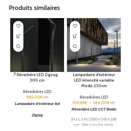
Produits similaires
Réverbère LED Zigzag
Lampadaire d’extérieur
300 cm
LED intensité variable
Modis 230cm
Réverbères LED
985.00
€
Réverbères LED
HT
559.85
€
–
584.00
€
HT
Lampadaire d'extérieur led
L
Réverbère LED CCT Modis
Zigzag
(H x L x P): 2300 x 140 x 198
Réverbère d'extérieur design
mm. Tête à double rotule.
Ré
(H x
L diffuseur): 300x78,8
Température couleur corrélée
(H