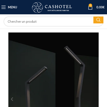
0
MENU
0.00
€