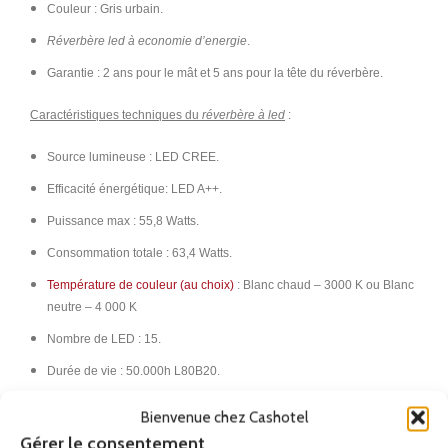
Couleur : Gris urbain.
Réverbère led à economie d’energie
.
Garantie : 2 ans pour le mât et 5 ans pour la tête du réverbère.
Caractéristiques techniques du
réverbère à led
:
Source lumineuse : LED CREE.
Efficacité énergétique: LED A++.
Puissance max : 55,8 Watts.
Consommation totale : 63,4 Watts.
Température de couleur (au choix)
: Blanc chaud – 3000 K ou Blanc
neutre –
4 000 K
Nombre de LED : 15.
Durée de vie : 50.000h L80B20.
Lumens réels : 4264.
Bienvenue chez Cashotel
Lm/W réels: 67.
Gérer le consentement