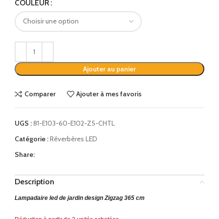
Alternative:
COULEUR
Ajouter au panier
Comparer
Ajouter à mes favoris
UGS :
81-E103-60-E102-Z5-CHTL
Catégorie :
Réverbères LED
Share:
Description
Lampadaire led de jardin design Zigzag 365 cm