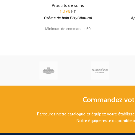
Produits de soins
1.07
€
HT
Crème de bain Elsyl Natural
Ap
Minimum de commande: 50
unités.
Somptueuse gamme de produits
unité
d'accueil
adaptée aux hôtels et chambres
d'accue
d'hôtes
d'hôtes
Commandez votre
Parcourez notre catalogue et équipez votre établis
Notre équipe reste disponible 