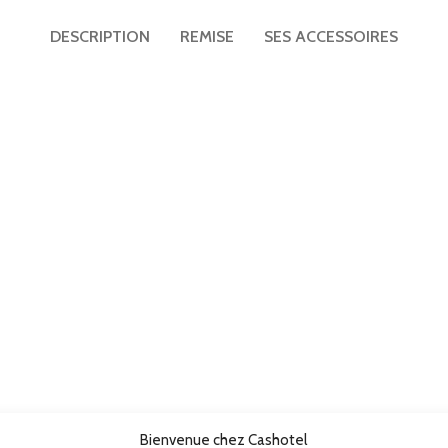
TV UHD 50″ hôtel Telefunken TFLIP50UHD23B
DESCRIPTION
REMISE
SES ACCESSOIRES
Matelas ressorts ensachés renforcés Perle 29cm
Mini bar noir thermoélectrique porte vitrée 30L
Plateaux petit déjeuner
Porte-bagages
Applique liseuse ronde led design Gamma Mini
Bienvenue chez Cashotel