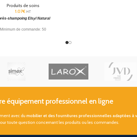
Produits de soins
1.07
€
HT
rès-shampoing Elsyl Natural
Minimum de commande: 50
s.
Somptueuse gamme de produits
il
adaptée aux hôtels et chambres
 équipement professionnel en ligne
sement avec du
mobilier et des fournitures professionnelles adaptées à 
pour toute question concernant les produits ou les commandes.