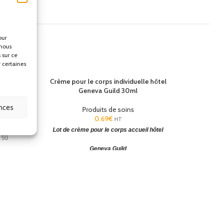
our
 nous
 sur ce
r certaines
40ml
Crème pour le corps individuelle hôtel
Shamp
Geneva Guild 30ml
ences
Produits de soins
0.69
€
HT
Lot de crème pour le corps accueil hôtel
Lot de sh
 50
Lot de 3
oduits
Geneva Guild
78 x 
hambres
Lot de 300 mini crème pour le corps
.
(HxØ):
78x26mm. Riche en vitamine E. Sans paraben