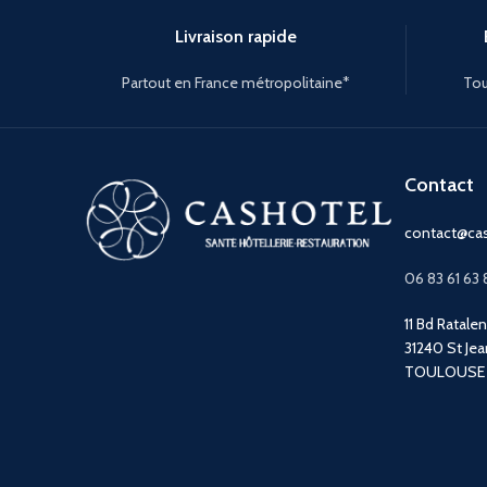
Livraison rapide
Partout en France métropolitaine*
Tou
Contact
contact@cas
06 83 61 63 
11 Bd Ratale
31240 St Jea
TOULOUSE