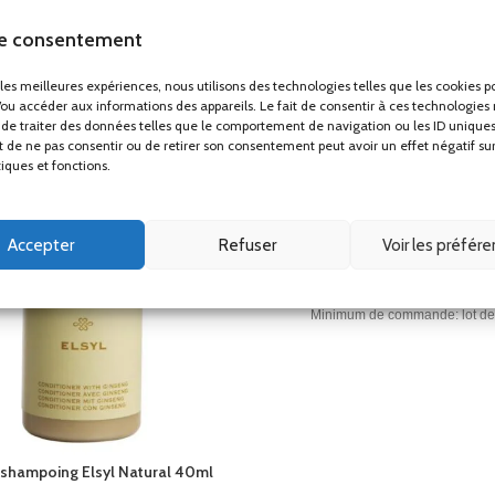
le consentement
r les meilleures expériences, nous utilisons des technologies telles que les cookies p
/ou accéder aux informations des appareils. Le fait de consentir à ces technologies
de traiter des données telles que le comportement de navigation ou les ID uniques
ait de ne pas consentir ou de retirer son consentement peut avoir un effet négatif su
tiques et fonctions.
Shampoing Elsyl Natural 
Produits de soins
Accepter
Refuser
Voir les préfér
1.05
€
HT
Shampoing Elsyl Natural
Minimum de commande: lot de
unités.
Somptueuse gamme de pr
d'accueil
adaptée aux hôtels et c
d'hôtes
shampoing Elsyl Natural 40ml