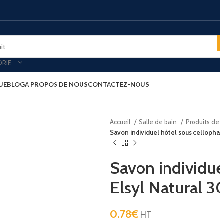
ORIE
UE
BLOG
A PROPOS DE NOUS
CONTACTEZ-NOUS
Accueil
Salle de bain
Produits de
oires & plateau de courtoisies
MINIBARS
Savon individuel hôtel sous celloph
es-forts
Minibar porte vitré
-bagages
Minibar porte pleine
Savon individu
ars
Minibar thermoélectrique
Elsyl Natural 
rt clients
PLATEAU ACCUEIL
ux petit déjeuner
0.78
Plateau aspect cuir
€
HT