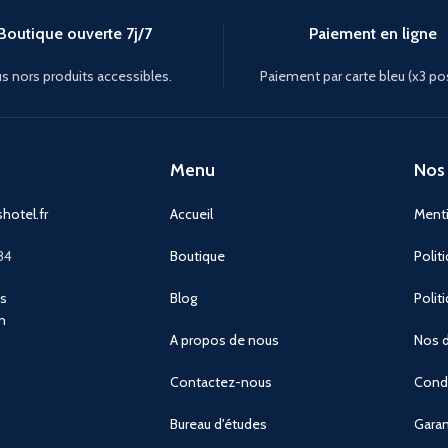
Boutique ouverte 7j/7
Paiement en ligne
s nors produits accessibles.
Paiement par carte bleu (x3 po
Menu
Nos 
hotel.fr
Accueil
Menti
84
Boutique
Polit
ns
Blog
Polit
n
A propos de nous
Nos d
Contactez-nous
Condi
Bureau d'études
Garan