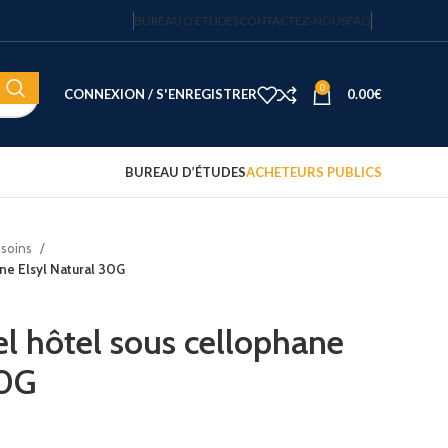
BUREAU D’ÉTUDES
CONTACTEZ-NOUS
FAQ
0
CONNEXION / S'ENREGISTRER
0.00
€
BUREAU D’ÉTUDES
ACHETEURS PUBLICS
 soins
Coffre-fort électronique hôtel
ane Elsyl Natural 30G
Fortress 14″ – 20 L – code
sécurisé – JVD
122.15
€
HT
el hôtel sous cellophane
30G
Plateau d'accueil avec
bouilloire et 2 tasses
75.00
€
HT