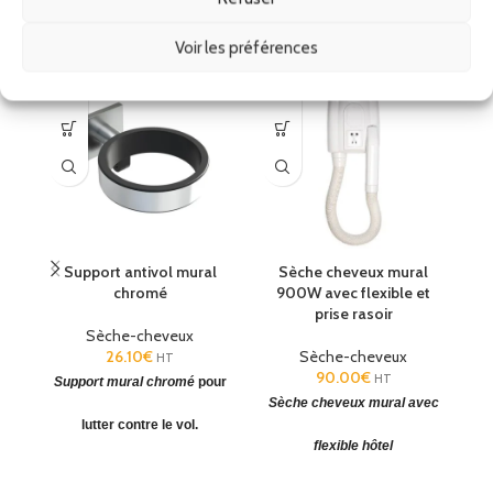
Produits similaires
Voir les préférences
Support antivol mural
Sèche cheveux mural
chromé
900W avec flexible et
H
prise rasoir
Sèche-cheveux
26.10
€
Sèche-cheveux
HT
90.00
€
HT
Support mural chromé
pour
S
Sèche cheveux mural avec
bl
lutter contre le vol.
e
flexible hôtel
Pour
sèche-cheveux
de la
ar
Sèche-cheveux mural
gamme Alteo, Brittony et