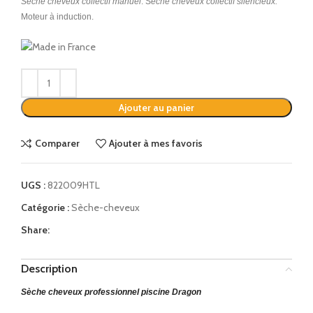
Sèche cheveux collectif manuel
.
S
èche cheveux collectif silencieux.
Moteur à induction.
Alternative:
Ajouter au panier
Comparer
Ajouter à mes favoris
UGS :
822009HTL
Catégorie :
Sèche-cheveux
Share:
Description
Sèche cheveux
professionnel piscine Dragon