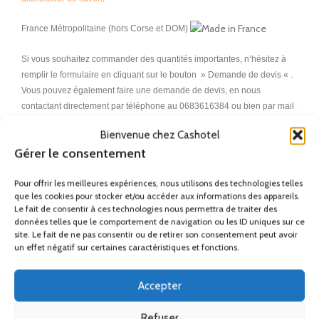
France Métropolitaine (hors Corse et DOM)
Si vous souhaitez commander des quantités importantes, n’hésitez à
remplir le formulaire en cliquant sur le bouton » Demande de devis « .
Vous pouvez également faire une demande de devis, en nous
contactant directement par téléphone au 0683616384 ou bien par mail
à l’adresse contact@cashotel.fr.
Bienvenue chez Cashotel
Gérer le consentement
Cashotel facilite l’accès au
sèche-cheveux collectif
qui est un
équipement indispensable de votre centre aquatique, en le rendant
Pour offrir les meilleures expériences, nous utilisons des technologies telles
accessible au meilleur prix pour et au plus grand nombre.
que les cookies pour stocker et/ou accéder aux informations des appareils.
Le fait de consentir à ces technologies nous permettra de traiter des
Une réponse idéale aux attentes de votre clientèle.
données telles que le comportement de navigation ou les ID uniques sur ce
site. Le fait de ne pas consentir ou de retirer son consentement peut avoir
un effet négatif sur certaines caractéristiques et fonctions.
Remise
Ses accessoires
Accepter
Refuser