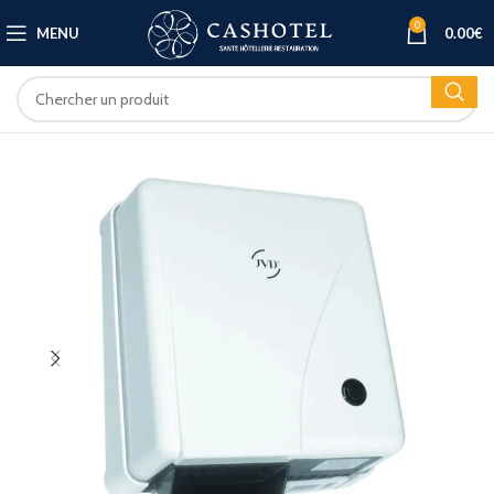
0
MENU
0.00
€