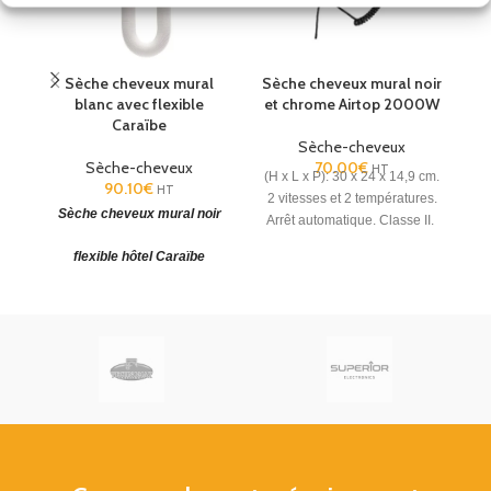
Sèche cheveux mural
Sèche cheveux mural noir
blanc avec flexible
et chrome Airtop 2000W
p
Caraïbe
Sèche-cheveux
Sèche-cheveux
70.00
€
HT
(H x L x P): 30 x 24 x 14,9 cm.
90.10
€
HT
2 vitesses et 2 températures.
Sèche cheveux mural noir
S
Arrêt automatique. Classe II.
flexible hôtel Caraïbe
Le plus compact du marché.
re
Indice de protection le plus
élevé du marché. Manchon
breveté.