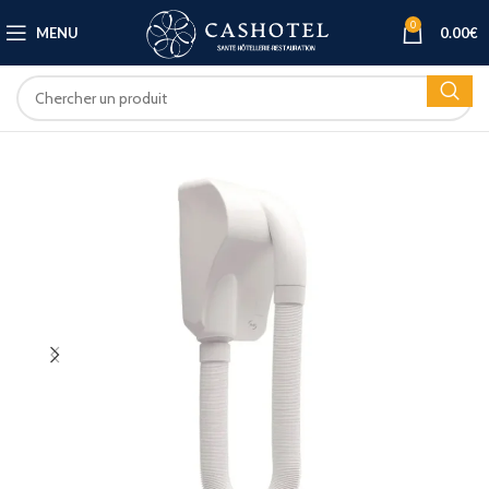
0
MENU
0.00
€