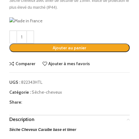
Sèche cheveux avec timer de sécurité
de 15min. Indice de protection le
plus élevé du marché
(IP44)
.
Alternative:
Ajouter au panier
Comparer
Ajouter à mes favoris
UGS :
822343HTL
Catégorie :
Sèche-cheveux
Share:
Description
Sèche Cheveux
Caraïbe base et timer