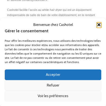
à l’adresse contact@cashotel.fr.
Cashotel facilite l’accès au
white hair dryer
qui est un équipement
indispensable de salle de bain de votre établissement, en le rendant
accessible au meilleur prix au plus grand nombre d’hôtels.
Bienvenue chez Cashotel
Gérer le consentement
Une réponse idéale aux attentes de votre clientèle.
Pour offrir les meilleures expériences, nous utilisons des technologies telles
que les cookies pour stocker et/ou accéder aux informations des appareils.
Remise
Le fait de consentir à ces technologies nous permettra de traiter des
Ses accessoires
données telles que le comportement de navigation ou les ID uniques sur ce
site. Le fait de ne pas consentir ou de retirer son consentement peut avoir
un effet négatif sur certaines caractéristiques et fonctions.
Produits similaires
Accepter
Refuser
Voir les préférences