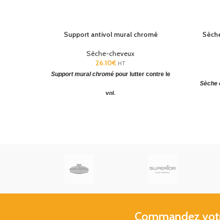
Support antivol mural chromé
Sèche
Sèche-cheveux
26.10
€
HT
Support mural chromé
pour lutter contre le
Sèche c
vol.
Pour
sèche-cheveux
de la gamme Alteo,
Prise ra
Brittony et
Clipper.
Livraison Gratuite France
15m
Commandez votre