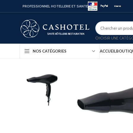
PROFESSIONNEL HOTELLERIE ET SANTE
CHOISIR UNE CATÉG
ACCUEIL
BOUTIQ
NOS CATÉGORIES
Bouill
Coffr
Porte
Minib
Confo
Platea