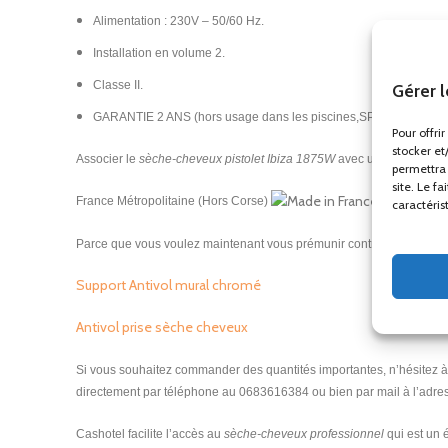
Alimentation : 230V – 50/60 Hz.
Installation en volume 2.
Classe II.
Gérer 
GARANTIE 2 ANS (hors usage dans les piscines,SPA et fitness).
Pour offri
stocker et
Associer le
sèche-cheveux pistolet Ibiza 1875W
avec un
distributeu
permettra 
site. Le f
France Métropolitaine (Hors Corse)
caractéris
Parce que vous voulez maintenant vous prémunir contre les vols, no
Support Antivol mural chromé
Antivol prise sèche cheveux
Si vous souhaitez commander des quantités importantes, n’hésitez à
directement par téléphone au 0683616384 ou bien par mail à l’adres
Cashotel facilite l’accès au
sèche-cheveux professionnel
qui est un 