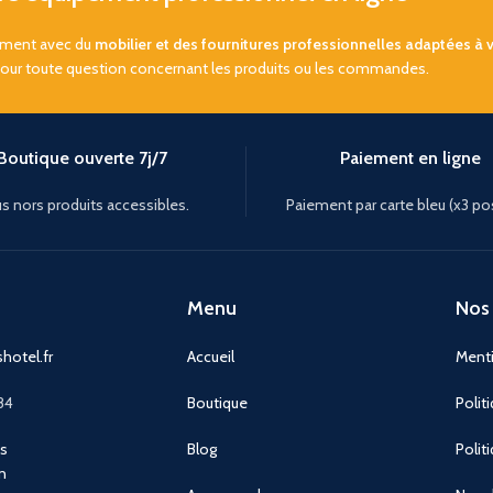
sement avec du
mobilier et des fournitures professionnelles adaptées à 
pour toute question concernant les produits ou les commandes.
Boutique ouverte 7j/7
Paiement en ligne
s nors produits accessibles.
Paiement par carte bleu (x3 po
Menu
Nos 
hotel.fr
Accueil
Menti
84
Boutique
Polit
ns
Blog
Polit
n