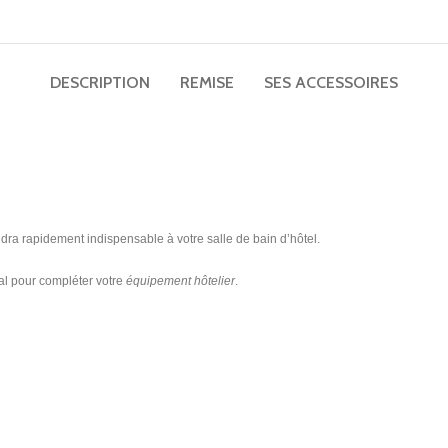
TV UHD 50″ hôtel Telefunken TFLIP50UHD23B
Matelas ressorts ensachés renforcés Perle 29cm
DESCRIPTION
REMISE
SES ACCESSOIRES
Mini bar noir thermoélectrique porte vitrée 30L
Plateaux petit déjeuner
Porte-bagages
Applique liseuse ronde led design Gamma Mini
ra rapidement indispensable à votre salle de bain d’hôtel.
éal pour compléter votre
équipement hôtelier
.