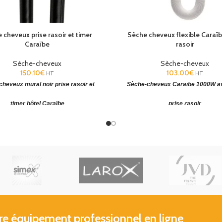
 cheveux prise rasoir et timer
Sèche cheveux flexible Caraïb
Caraïbe
rasoir
Sèche-cheveux
Sèche-cheveux
150.10
€
103.00
€
HT
HT
heveux mural noir prise rasoir et
Sèche-cheveux Caraïbe 1000W a
timer hôtel Caraïbe
prise rasoir
soir mono tension. Timer de sécurité:
Prise rasoir mono tension. Indice de 
in. Indice de protection élevé
le plus élevé. Manchon brevet
 équipement professionnel en ligne