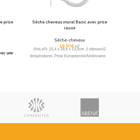
e prise
Sèche cheveux mural Basic avec prise
Sèche
rasoir
Sèche-cheveux
68.90
€
HT
(HxLxP): 25,4 x 28,6 x 13,5cm. 2 vitesses/2
(H x L x P
vec une
températures. Prise Européenne/Américaine.
2 tempéra
protection
é.