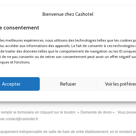
Bienvenue chez Cashotel
le consentement
r les meilleures expériences, nous utilisons des technologies telles que les cookies p
/ou accéder aux informations des appareils. Le fait de consentir à ces technologies
r de savon
.
de traiter des données telles que le comportement de navigation ou les ID uniques
ait de ne pas consentir ou de retirer son consentement peut avoir un effet négatif su
tiques et fonctions.
us vous conseillons fortement d’équiper votre
sèche-cheveux
avec notre nouveau
Accepter
Refuser
Voir les préfér
 remplir le formulaire en cliquant sur le bouton » Demande de devis « . Vous pou
se contact@cashotel.fr.
équipement indispensable de salle de bain de votre établissement, en le rendant ac