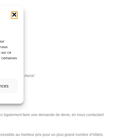
our
 nous
 sur ce
r certaines
support antivol mural
:
ences
vez également faire une demande de devis, en nous contactant
cessible au meilleur prix pour un plus grand nombre d’hôtels.