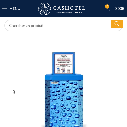
0
MENU
0.00
€