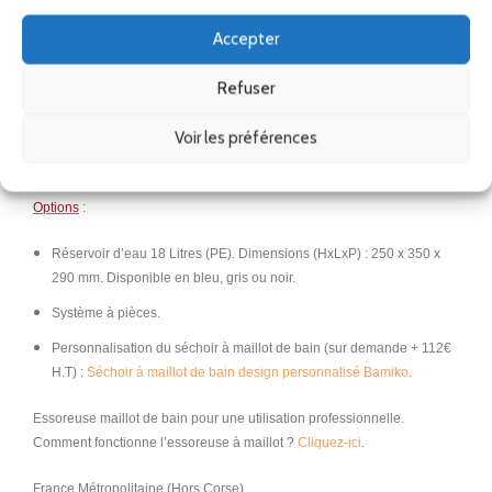
Si vous n’avez pas une évacuation des eaux usées à proximité, nous
Accepter
avons la solution.
Nous vous proposons un réservoir d’eau d’une capacité de 18 litres en
Refuser
polyéthylène durable de haute qualité résistant aux produits chimiques
à installé sur le mur juste en dessous du
séchoir
. Comme il a les
Voir les préférences
mêmes dimensions et ressemble au
séchoir
, il crée un ensemble
harmonieux.
Options
:
Réservoir d’eau 18 Litres (PE).
Dimensions (HxLxP) : 250 x 350 x
290 mm.
Disponible en bleu, gris ou noir.
Système à pièces.
Personnalisation du séchoir à maillot de bain (sur demande + 112€
H.T) :
Séchoir à maillot de bain design personnalisé Bamiko
.
Essoreuse maillot de bain pour une utilisation professionnelle.
Comment fonctionne l’essoreuse à maillot ?
Cliquez-ici
.
France Métropolitaine (Hors Corse)