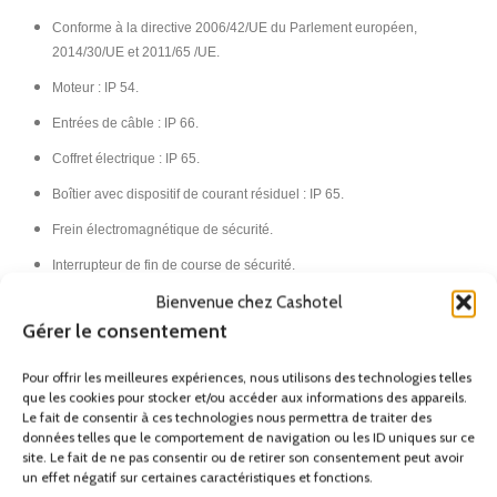
Conforme à la directive 2006/42/UE du Parlement européen,
2014/30/UE et 2011/65 /UE.
Moteur : IP 54.
Entrées de câble : IP 66.
Coffret électrique : IP 65.
Boîtier avec dispositif de courant résiduel : IP 65.
Frein électromagnétique de sécurité.
Interrupteur de fin de course de sécurité.
Bienvenue chez Cashotel
Dispositif différentiel résiduel intégré avec disjoncteur.
Gérer le consentement
Anneau de brosse protégeant le maillot de bain.
Arrêt automatique en cas de panne de courant.
Pour offrir les meilleures expériences, nous utilisons des technologies telles
que les cookies pour stocker et/ou accéder aux informations des appareils.
Protection mécanique avancée contre les fuites d’eau dans le
Le fait de consentir à ces technologies nous permettra de traiter des
moteur.
données telles que le comportement de navigation ou les ID uniques sur ce
site. Le fait de ne pas consentir ou de retirer son consentement peut avoir
Protection thermique installée sur le moteur.
un effet négatif sur certaines caractéristiques et fonctions.