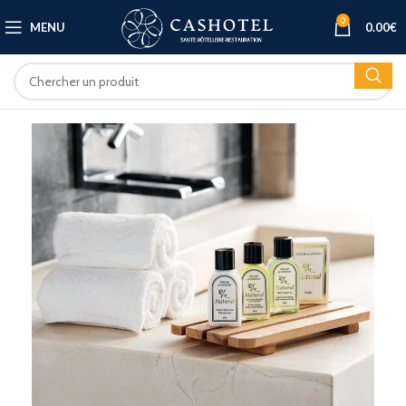
0
MENU
0.00
€