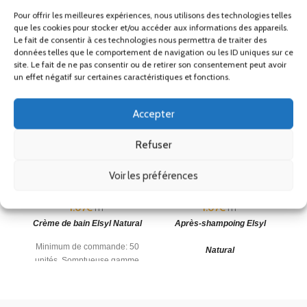
Pour offrir les meilleures expériences, nous utilisons des technologies telles
que les cookies pour stocker et/ou accéder aux informations des appareils.
Le fait de consentir à ces technologies nous permettra de traiter des
données telles que le comportement de navigation ou les ID uniques sur ce
site. Le fait de ne pas consentir ou de retirer son consentement peut avoir
un effet négatif sur certaines caractéristiques et fonctions.
Accepter
Refuser
Crème de bain Elsyl
Après-shampoing Elsyl
S
Natural 40ml
Natural 40ml
Voir les préférences
Produits de soins
Produits de soins
1.07
€
1.07
€
HT
HT
Crème de bain Elsyl Natural
Après-shampoing Elsyl
Minimum de commande: 50
M
Natural
unités.
Somptueuse gamme
Minimum de commande: 50
de produits d'accueil
adaptée
unités.
Somptueuse gamme
aux hôtels et chambres
d
de produits d'accueil
adaptée
d'hôtes