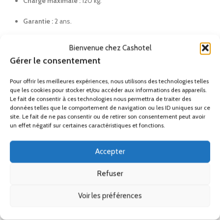
Charge maximale :
120 kg.
Garantie :
2 ans.
Pourquoi privilégier l’inox satiné ?
Bienvenue chez Cashotel
Gérer le consentement
Hôtels & Spas :
Pour une esthétique haut de gamme et
durable.
Pour offrir les meilleures expériences, nous utilisons des technologies telles
que les cookies pour stocker et/ou accéder aux informations des appareils.
Milieu Médical :
Pour une désinfection totale sans risque
Le fait de consentir à ces technologies nous permettra de traiter des
données telles que le comportement de navigation ou les ID uniques sur ce
d’altération du matériau.
site. Le fait de ne pas consentir ou de retirer son consentement peut avoir
un effet négatif sur certaines caractéristiques et fonctions.
Collectivités :
Pour un produit résistant au vandalisme et à
l’usure du temps.
Accepter
Information Réglementaire :
Pour une installation
conforme, placez l’assise entre 450 et 500 mm de
Refuser
hauteur par rapport au sol fini.
Consulter les
Voir les préférences
obligations réglementaires pour l’aménagement
des douches PMR
.