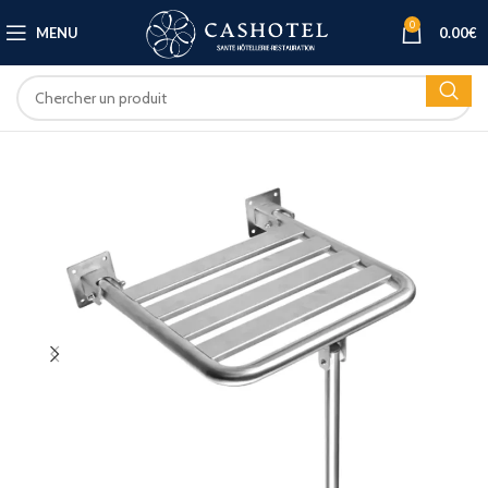
0
MENU
0.00
€