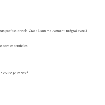
Télécommande étanche Slim Safe
9.85
€
HT
Équipez vos
Télécommande mode hôtel Climatiseur
ents professionnels. Grâce à son
mouvement intégral avec 3
AirCo+
Une sélection d
9.70
€
HT
se sont essentielles.
e en usage intensif.