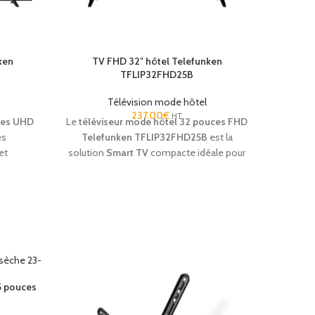
ken
TV FHD 32″ hôtel Telefunken
TFLIP32FHD25B
Télévision mode hôtel
237.00
€
HT
ces UHD
Le
téléviseur mode hôtel 32 pouces FHD
es
Telefunken TFLIP32FHD25B
est la
et
solution
Smart TV
compacte idéale pour
Image 4K
les établissements hôteliers.
Doté d'une
intégrées
résolution
Full HD
,
de fonctions
sif en
Hospitality Pro
et d'une connectivité
complète (Netflix,
WiFi,
Bluetooth),
il offre
une expérience multimédia haut de
gamme à vos clients tout en garantissant
une gestion simplifiée de votre parc TV.
5 pouces