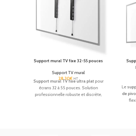
expérience moderne et confortable pour
(Netfli
les clients. Robuste, fiable et compatible
confo
VESA, ce
téléviseur mode hôtel
répond
Fiabl
parfaitement aux exigences des
insta
établissements professionnels.
cons
équipe
ex
Support mural TV fixe 32-55 pouces
Supp
Support TV mural
28.30
€
HT
Support mural TV fixe ultra plat
pour
Le
supp
écrans 32 à 55 pouces. Solution
de pivo
professionnelle robuste et discrète,
flex
idéale pour une installation murale
install
sécurisée en hôtel et établissement
les t
recevant du public.
permet
orientat
en ac