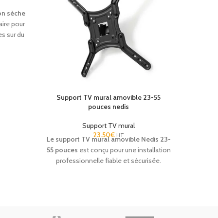
on sèche
aire pour
es sur du
perçage
ovant de
ermet une
urisée,
g. C'est
Support TV mural amovible 23-55
Suppor
ovations
pouces nedis
éservation
les.
Support TV mural
Support
23.50
€
HT
Le
support TV mural amovible Nedis 23-
tél
55 pouces
est conçu pour une installation
Conceptio
professionnelle fiable et sécurisée.
plate et 
Orientable et inclinable, il offre un confort
pour
visuel optimal dans les chambres d’hôtel,
établ
résidences, cliniques et établissements
recevant du public. Inclinaison 20°,
rotation latérale et fixation robuste en