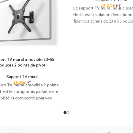
24.00
€
x, Prime Video, YouTube)
assurent
HT
Le
support TV mural pour clois
rt et connectivité en chambre.
Nedis est la solution révolutionn
e, compatible VESA et simple à
fixer vos écrans de 23 à 55 pouc
ller, ce
téléviseur mode hôtel
placoplâtre ou du gypse sans 
titue une solution idéale pour
lourd. Grâce à son système inn
r les chambres d’hôtel avec un
clous et chevilles à flèche, il p
cellent rapport qualité/prix.
installation ultra-rapide et séc
capable de supporter jusqu'à 35 k
ort TV mural amovible 23-55
l'équipement idéal pour les rén
pouces 2 points de pivot
hôtelières où la rapidité et la pr
des cloisons sont essentiel
Support TV mural
26.35
€
HT
ort TV mural amovible 2 points
t
est le compromis parfait entre
ibilité et compacité pour vos
ations audiovisuelles. Conçu pour
éléviseurs de 23 à 55 pouces, il
 une inclinaison précise et une
ion fluide de l'écran. Sa structure
ier haute résistance assure une