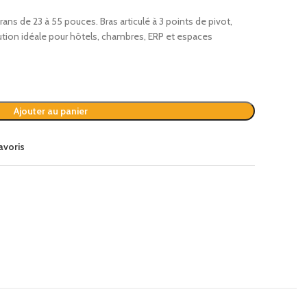
ans de 23 à 55 pouces. Bras articulé à 3 points de pivot,
olution idéale pour hôtels, chambres, ERP et espaces
Télécommande élégante TV Hôtel
8.80
€
HT
Ajouter au panier
Télécommande simplifiée TV Stick
avoris
5.00
€
HT
Télécommande étanche Slim Safe
Télécommande élégante TV Hôtel
9.85
8.80
€
€
HT
HT
Équipez vos 
Télécommande mode hôtel Climatiseur
Télécommande simplifiée TV Stick
AirCo+
5.00
€
HT
Une sélection de
9.70
€
HT