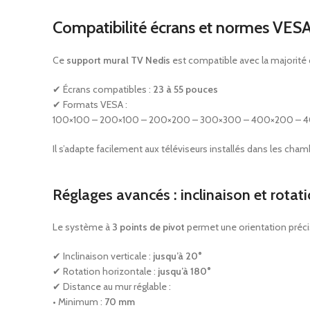
Compatibilité écrans et normes VES
Ce
support mural TV Nedis
est compatible avec la majorité 
✔ Écrans compatibles :
23 à 55 pouces
✔ Formats VESA :
100×100 – 200×100 – 200×200 – 300×300 – 400×200 – 
Il s’adapte facilement aux téléviseurs installés dans les c
Réglages avancés : inclinaison et rota
Le système à
3 points de pivot
permet une orientation précise
✔ Inclinaison verticale :
jusqu’à 20°
✔ Rotation horizontale :
jusqu’à 180°
✔ Distance au mur réglable :
• Minimum :
70 mm