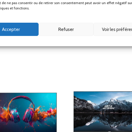
ait de ne pas consentir ou de retirer son consentement peut avoir un effet négatif su
tiques et fonctions.
ficiel
VESA
, référence mondiale pour les standards de montage des écra
Accepter
Refuser
Voir les préfér