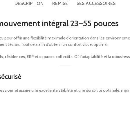
DESCRIPTION
REMISE
SES ACCESSOIRES
TV UHD 50″ hôtel Telefunken TFLIP50UHD23B
Matelas ressorts ensachés renforcés Perle 29cm
mouvement intégral 23–55 pouces
Mini bar noir thermoélectrique porte vitrée 30L
Plateaux petit déjeuner
u pour offrir une flexibilité maximale d’orientation dans les environnem
ement l’écran. Tout cela afin d’obtenir un confort visuel optimal.
Porte-bagages
Applique liseuse ronde led design Gamma Mini
ls, résidences, ERP et espaces collectifs.
Où l’adaptabilité et la robustes
sécurisé
fessionnel
assure une excellente stabilité et une durabilité optimale, mêm