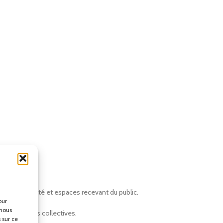
ments de santé et espaces recevant du public.
our
 nous
installations collectives.
 sur ce