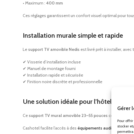
• Maximum :
400 mm
Ces réglages garantissent un confort visuel optimal pour tous 
Installation murale simple et rapide
Le
support TV amovible Nedis
est livré prêt à installer, ave
✔ Visserie d’installation incluse
✔ Manuel de montage fourni
✔ Installation rapide et sécurisée
✔ Finition noire discrète et professionnelle
Une solution idéale pour l’hôtellerie et 
Gérer 
Ce
support TV mural amovible 23–55 pouces
constitue une 
Pour offri
stocker et
Cashotel facilite l’accès à des
équipements audiovisuels
pro
permettra 