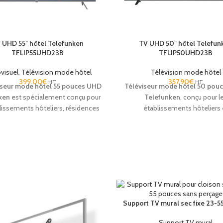
 UHD 55″ hôtel Telefunken
TV UHD 50″ hôtel Telefun
TFLIP55UHD23B
TFLIP50UHD23B
visuel
,
Télévision mode hôtel
Télévision mode hôtel
399.00
€
357.90
€
HT
HT
iseur mode hôtel 55 pouces UHD
Téléviseur mode hôtel 50 pou
ken
est spécialement conçu pour
Telefunken
, conçu pour l
lissements hôteliers, résidences
établissements hôteliers 
 tourisme et hébergements
hébergements professionnels. 
ssionnels souhaitant offrir une
Ultra HD, fonctions hospitality 
ence TV moderne et sécurisée à
et fiabilité pour un usage inten
urs clients. Son
mode hôtel
chambre.
ionnel
permet le verrouillage des
tres, la limitation du volume et
stion centralisée des réglages.
 son
écran UHD 4K
, ce téléviseur
Support TV mural sec fixe 23-5
t une excellente qualité d’image,
que ses fonctionnalités
Smart TV
Support TV mural