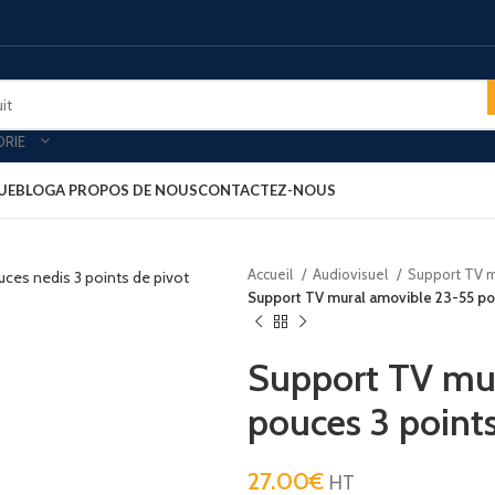
ORIE
UE
BLOG
A PROPOS DE NOUS
CONTACTEZ-NOUS
Accueil
Audiovisuel
Support TV 
oires & plateau de courtoisies
MINIBARS
Support TV mural amovible 23-55 pou
es-forts
Minibar porte vitré
-bagages
Minibar porte pleine
Support TV mu
ars
Minibar thermoélectrique
pouces 3 points
rt clients
PLATEAU ACCUEIL
ux petit déjeuner
27.00
Plateau aspect cuir
€
HT