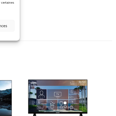
r certaines
ns.
ences