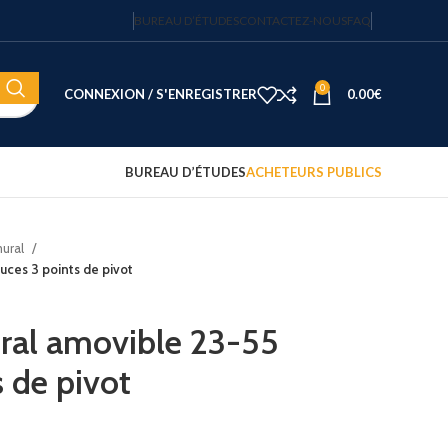
BUREAU D’ÉTUDES
CONTACTEZ-NOUS
FAQ
0
CONNEXION / S'ENREGISTRER
0.00
€
BUREAU D’ÉTUDES
ACHETEURS PUBLICS
mural
Coffre-fort électronique hôtel
ces 3 points de pivot
Fortress 14″ – 20 L – code
sécurisé – JVD
122.15
€
HT
ral amovible 23-55
 de pivot
Plateau d'accueil avec
bouilloire et 2 tasses
75.00
€
HT