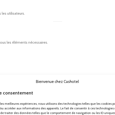
les utilisateurs.
c tous les éléments nécessaires.
Bienvenue chez Cashotel
les ERP
le consentement
solution fiable pour équiper les chambres d’hôtel, résidences, établisse
r les meilleures expériences, nous utilisons des technologies telles que les cookies p
/ou accéder aux informations des appareils. Le fait de consentir à ces technologies
fessionnels robustes
, conçus pour durer et répondre aux contraintes des 
de traiter des données telles que le comportement de navigation ou les ID uniques