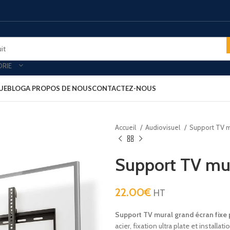
ORIE
UE
BLOG
A PROPOS DE NOUS
CONTACTEZ-NOUS
Accueil
Audiovisuel
Support TV 
oires & plateau de courtoisies
MINIBARS
es-forts
Minibar porte vitré
Support TV mur
-bagages
Minibar porte pleine
ars
Minibar thermoélectrique
22.00
€
HT
rt clients
PLATEAU ACCUEIL
Support TV mural grand écran fixe 
ux petit déjeuner
Plateau aspect cuir
acier, fixation ultra plate et installa