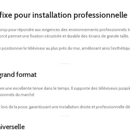
TV UHD 50″ hôtel Telefunken TFLIP50UHD23B
ixe pour installation professionnelle
Matelas ressorts ensachés renforcés Perle 29cm
Mini bar noir thermoélectrique porte vitrée 30L
onçu pour répondre aux exigences des environnements professionnels tels 
Plateaux petit déjeuner
rcé permet une fixation sécurisée et durable des écrans de grande taille, t
Porte-bagages
 positionner le téléviseur au plus près du mur, améliorant ainsi l’esthétiq
Applique liseuse ronde led design Gamma Mini
 grand format
re une excellente tenue dans le temps. Il supporte des téléviseurs jusqu’
ssionnels du marché.
t lors de la pose, garantissant une installation droite et professionnelle d
iverselle