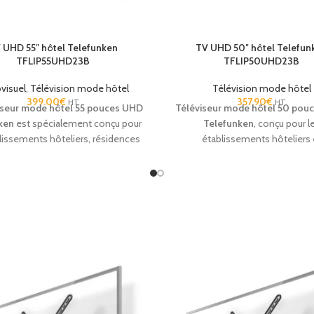
 UHD 55″ hôtel Telefunken
TV UHD 50″ hôtel Telefun
TFLIP55UHD23B
TFLIP50UHD23B
visuel
,
Télévision mode hôtel
Télévision mode hôtel
399.00
€
357.90
€
HT
HT
iseur mode hôtel 55 pouces UHD
Téléviseur mode hôtel 50 pou
ken
est spécialement conçu pour
Telefunken
, conçu pour l
lissements hôteliers, résidences
établissements hôteliers 
 tourisme et hébergements
hébergements professionnels. 
ssionnels souhaitant offrir une
Ultra HD, fonctions hospitality 
ence TV moderne et sécurisée à
et fiabilité pour un usage inten
urs clients. Son
mode hôtel
chambre.
ionnel
permet le verrouillage des
tres, la limitation du volume et
stion centralisée des réglages.
 son
écran UHD 4K
, ce téléviseur
t une excellente qualité d’image,
que ses fonctionnalités
Smart TV