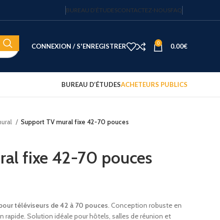
BUREAU D’ÉTUDES
CONTACTEZ-NOUS
FAQ
0
CONNEXION / S'ENREGISTRER
0.00
€
BUREAU D’ÉTUDES
ACHETEURS PUBLICS
mural
Support TV mural fixe 42-70 pouces
Coffre-fort électronique hôtel
Fortress 14″ – 20 L – code
sécurisé – JVD
al fixe 42-70 pouces
122.15
€
HT
Plateau d'accueil avec
bouilloire et 2 tasses
pour téléviseurs de 42 à 70 pouces
. Conception robuste en
75.00
€
HT
tion rapide. Solution idéale pour hôtels, salles de réunion et