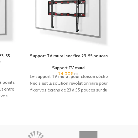
23-55
Support TV mural sec fixe 23-55 pouces
Supp
t
Support TV mural
24.00
€
HT
Le
support TV mural pour cloison sèche
2 points
Le
su
Nedis est la solution révolutionnaire pour
it entre
pouce
fixer vos écrans de 23 à 55 pouces sur du
r vos
professi
placoplâtre ou du gypse sans perçage
nçu pour
petits é
lourd. Grâce à son système innovant de
es, il
EHPAD 
clous et chevilles à flèche, il permet une
 et une
public.
installation ultra-rapide et sécurisée,
structure
offre 
capable de supporter jusqu'à 35 kg. C'est
re une
garant
l'équipement idéal pour les rénovations
ements,
hôtelières où la rapidité et la préservation