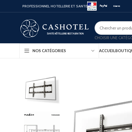
PROFESSIONNEL HOTELLERIE ET SANTE
CHOISIR UNE CATÉG
ACCUEIL
BOUTIQ
NOS CATÉGORIES
Bouill
Coffr
Porte
Minib
Confo
Platea