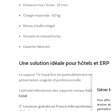
Distance mur / écran : 29 mm
Charge maximale : 60 kg
Niveau à bulle intégré
Visserie et manuel inclus
Garantie fabricant
Une solution idéale pour hôtels et ERP
Le support TV mural fixe est particulièrement recommandé pour
présentation soignée et professionnelle.
Gérer 
Cashotel sélectionne des supports muraux fiables et durab
hôtel
.
Pour offri
stocker et
📦
Livraison gratuite en France métropolitaine (hors Corse
permettra 