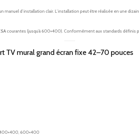
u’un manuel d’installation clair. L’installation peut être réalisée en une 
ESA
courantes (jusqu’à 600×400). Conformément aux standards définis p
ort TV mural grand écran fixe 42–70 pouces
, 400×400, 600×400