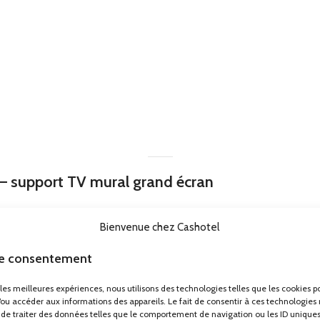
 – support TV mural grand écran
 les chambres d’hôtel, halls d’accueil, salles de réunion et espaces colle
Bienvenue chez Cashotel
le consentement
les, adaptés aux contraintes techniques et réglementaires des établis
r les meilleures expériences, nous utilisons des technologies telles que les cookies p
/ou accéder aux informations des appareils. Le fait de consentir à ces technologies
)
de traiter des données telles que le comportement de navigation ou les ID uniques