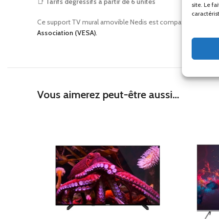
📑
Tarifs dégressifs à partir de 6 unités
site. Le f
caractéris
Ce support TV mural amovible Nedis est compatible avec les
Association (VESA)
.
Vous aimerez peut-être aussi…