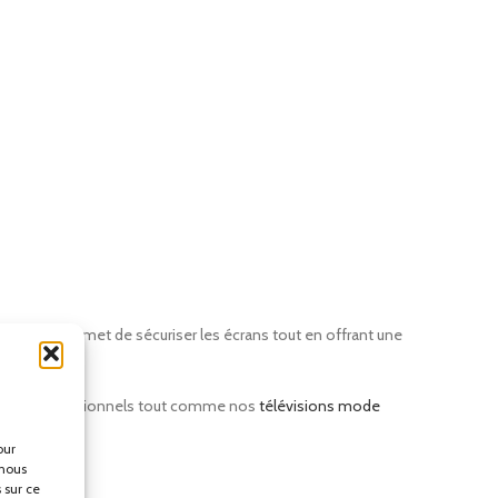
ctifs. Il permet de sécuriser les écrans tout en offrant une
sements professionnels tout comme nos
télévisions mode
our
 nous
 sur ce