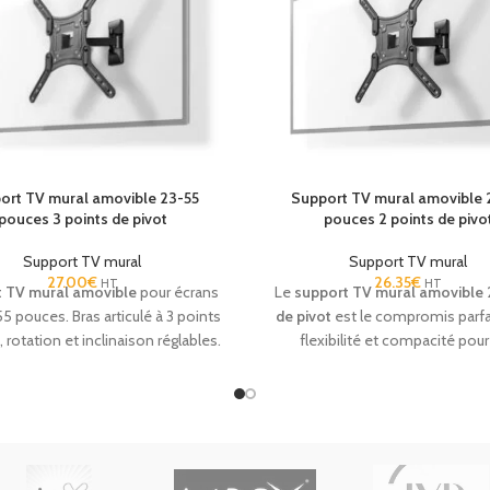
x, Prime Video, YouTube)
assurent
rt et connectivité en chambre.
e, compatible VESA et simple à
ller, ce
téléviseur mode hôtel
titue une solution idéale pour
r les chambres d’hôtel avec un
cellent rapport qualité/prix.
ort TV mural amovible 23-55
Support TV mural amovible 
pouces 3 points de pivot
pouces 2 points de pivo
Support TV mural
Support TV mural
27.00
€
26.35
€
HT
HT
 TV mural amovible
pour écrans
Le
support TV mural amovible 
55 pouces. Bras articulé à 3 points
de pivot
est le compromis parfa
, rotation et inclinaison réglables.
flexibilité et compacité pou
n idéale pour hôtels, chambres,
installations audiovisuelles. Co
 et espaces professionnels.
les téléviseurs de 23 à 55 pouc
permet une inclinaison précise
orientation fluide de l'écran. Sa 
en acier haute résistance assu
sécurité totale pour vos équip