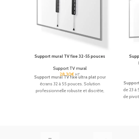
(Netfli
les clients. Robuste, fiable et compatible
confo
VESA, ce
téléviseur mode hôtel
répond
Fiabl
parfaitement aux exigences des
insta
établissements professionnels.
cons
équipe
ex
Support mural TV fixe 32-55 pouces
Supp
Support TV mural
28.30
€
HT
Support mural TV fixe ultra plat
pour
Support
écrans 32 à 55 pouces. Solution
de 23 à 
professionnelle robuste et discrète,
de pivot
idéale pour une installation murale
Solutio
sécurisée en hôtel et établissement
ERP
recevant du public.