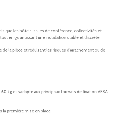
Télécommande étanche Slim Safe
9.85
€
HT
que les hôtels, salles de conférence, collectivités et
Équipez vos
out en garantissant une installation stable et discrète.
Télécommande mode hôtel Climatiseur
AirCo+
Une sélection d
ue de la pièce et réduisant les risques d’arrachement ou de
9.70
€
HT
à
60 kg
et s’adapte aux principaux formats de fixation VESA,
ès la première mise en place.