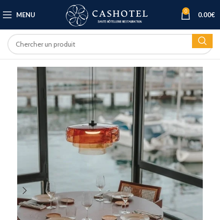
0
MENU
0.00
€