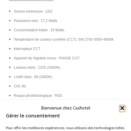
Source lumineuse : LED.
Puissance max : 17,2 Watts.
Consommation totale : 19 Watts.
Température de couleur corrélée (CCT): SW 2700-3000-4000K.
Interrupteur CCT.
Appareil de réglable inclus : PHASE CUT.
Lumens réels : 1255 (3000K).
Lm/W réels : 66 (3000K).
CRI: 90.
Risque photobiologique : RG0.
Durée de vie : 50.000h L80B20.
Bienvenue chez Cashotel
MacAdam steps : 3.
Gérer le consentement
Tension / Fréquence : 220-240V / 50-60Hz. Transformateur inclus.
Pour offrir les meilleures expériences, nous utilisons des technologies telles