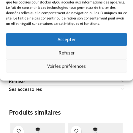
que les cookies pour stocker et/ou accéder aux informations des appareils.
Classe I.​
Le fait de consentir à ces technologies nous permettra de traiter des
IP20.​
données telles que le comportement de navigation ou les ID uniques sur ce
site. Le fait de ne pas consentir ou de retirer son consentement peut avoir
un effet négatif sur certaines caractéristiques et fonctions.
Les couleurs affichées sont approximatives et peuvent ne pas refléter
fidèlement les tonalités, en raison des variations possibles liées aux
différents types de matériaux et de finitions, ainsi qu’aux facteurs
Accepter
d’éclairage et d’impression.
Refuser
France
Métropolitaine (Hors Corse)
Voir les préférences
Remise
Ses accessoires
Produits similaires