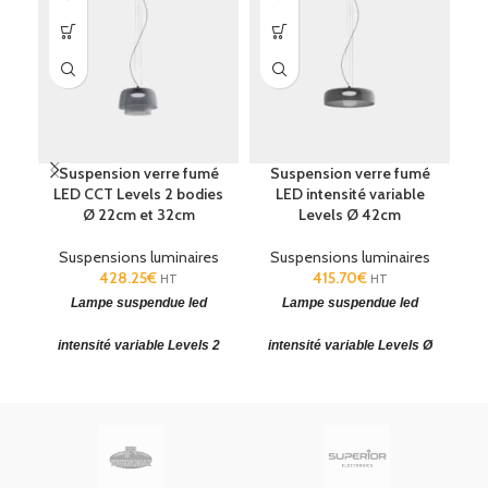
Suspension verre fumé
Suspension verre fumé
S
LED CCT Levels 2 bodies
LED intensité variable
Ø 22cm et 32cm
Levels Ø 42cm
Suspensions luminaires
Suspensions luminaires
428.25
€
415.70
€
HT
HT
Lampe suspendue led
Lampe suspendue led
intensité variable Levels 2
intensité variable Levels Ø
i
bodies
42cm
Diffuseur en verre soufflé à
Diffuseur en verre soufflé à
D
main levée (H x Ø): 240 x
main levée (H x Ø) : 150 x
CCT: SW 2700-
CCT: SW 2700-
320mm.
420mm.