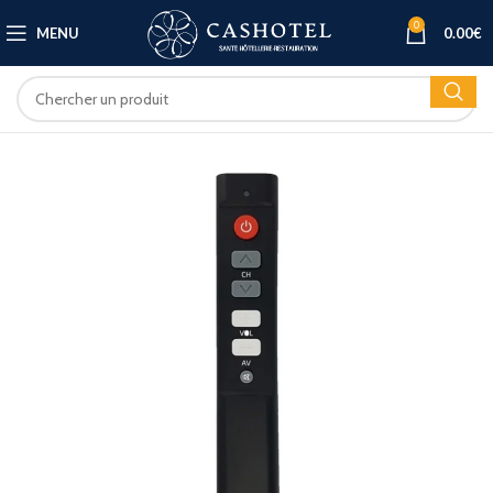
0
MENU
0.00
€