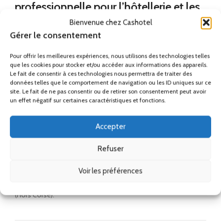
professionnelle pour l’hôtellerie et les
ERP
Bienvenue chez Cashotel
Gérer le consentement
La
télécommande TV Stick
est une solution fiable pour
Pour offrir les meilleures expériences, nous utilisons des technologies telles
équiper vos chambres tout en améliorant le confort des
que les cookies pour stocker et/ou accéder aux informations des appareils.
utilisateurs et en réduisant les coûts de maintenance. Elle
Le fait de consentir à ces technologies nous permettra de traiter des
s’associe parfaitement à
un téléviseur mode hôtel
pour une
données telles que le comportement de navigation ou les ID uniques sur ce
installation audiovisuelle cohérente et sécurisée.
site. Le fait de ne pas consentir ou de retirer son consentement peut avoir
un effet négatif sur certaines caractéristiques et fonctions.
Cashotel sélectionne des équipements professionnels
durables, adaptés aux contraintes réelles des établissements
Accepter
recevant du public.
Refuser
Livraison Gratuite
en France Métropolitaine
Voir les préférences
(Hors Corse).