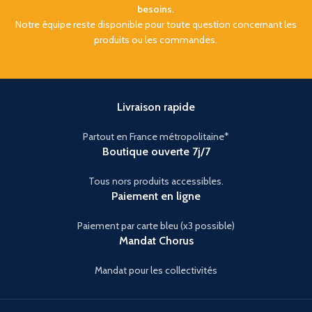
chambre. Fiable, compatible
besoins
.
VESA et simple à installer, ce
Notre équipe reste disponible pour toute question concernant les
téléviseur mode hôtel
produits ou les commandes.
constitue une solution idéale
pour équiper les chambres
d’hôtel avec un excellent
rapport qualité/prix.
Livraison rapide
Partout en France métropolitaine*
Boutique ouverte 7j/7
Tous nors produits accessibles.
Paiement en ligne
Paiement par carte bleu (x3 possible)
Mandat Chorus
Mandat pour les collectivités