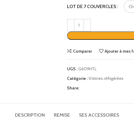
TV UHD 50″ hôtel Telefunken TFLIP50UHD23B
LOT DE 7 COUVERCLES
Matelas ressorts ensachés renforcés Perle 29cm
Mini bar noir thermoélectrique porte vitrée 30L
Plateaux petit déjeuner
Porte-bagages
Comparer
Ajouter à mes f
Applique liseuse ronde led design Gamma Mini
UGS :
G609HTL
Catégorie :
Vitrines réfrigérées
Share:
DESCRIPTION
REMISE
SES ACCESSOIRES