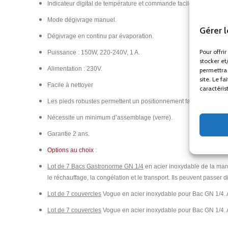
Indicateur digital de température et commande facilement accessi
Mode dégivrage manuel.
Gérer 
Dégivrage en continu par évaporation.
Pour offri
Puissance : 150W, 220-240V, 1 A.
stocker et
Alimentation : 230V.
permettra 
site. Le f
Facile à nettoyer
caractéris
Les pieds robustes permettent un positionnement facile.
Nécessite un minimum d’assemblage (verre).
Garantie 2 ans.
Options au choix
:
Lot de 7 Bacs Gastronorme GN 1/4
en acier inoxydable de la marq
le réchauffage, la congélation et le transport. Ils peuvent passer 
Lot de 7 couvercles
Vogue en acier inoxydable pour Bac GN 1/4. 
Lot de 7 couvercles
Vogue en acier inoxydable pour Bac GN 1/4. A