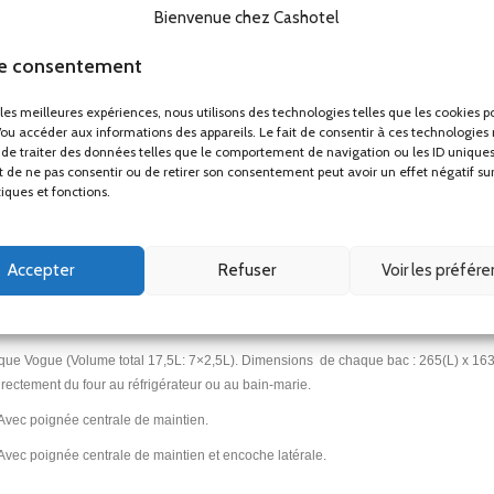
ble.
Bienvenue chez Cashotel
le consentement
r les meilleures expériences, nous utilisons des technologies telles que les cookies p
/ou accéder aux informations des appareils. Le fait de consentir à ces technologies
de traiter des données telles que le comportement de navigation ou les ID uniques
ait de ne pas consentir ou de retirer son consentement peut avoir un effet négatif su
tiques et fonctions.
Accepter
Refuser
Voir les préfér
ue Vogue (Volume total 17,5L: 7×2,5L). Dimensions de chaque bac : 265(L) x 163(l) 
directement du four au réfrigérateur ou au bain-marie.
Avec poignée centrale de maintien.
vec poignée centrale de maintien et encoche latérale.