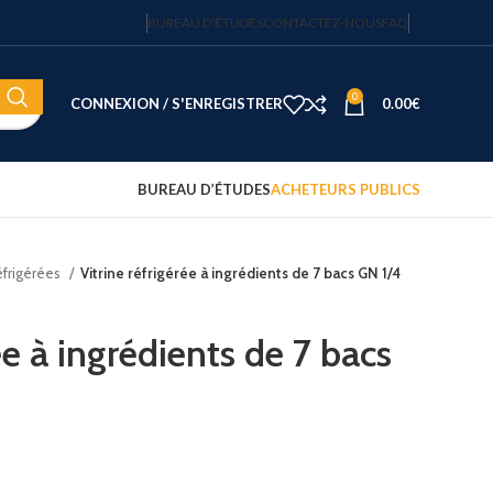
BUREAU D’ÉTUDES
CONTACTEZ-NOUS
FAQ
0
CONNEXION / S'ENREGISTRER
0.00
€
BUREAU D’ÉTUDES
ACHETEURS PUBLICS
éfrigérées
Vitrine réfrigérée à ingrédients de 7 bacs GN 1/4
Coffre-fort électronique hôtel
Fortress 14″ – 20 L – code
sécurisé – JVD
ée à ingrédients de 7 bacs
122.15
€
HT
Plateau d'accueil avec
bouilloire et 2 tasses
75.00
€
HT