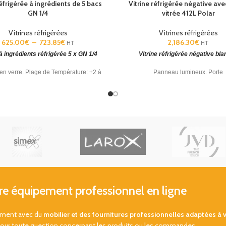
réfrigérée à ingrédients de 5 bacs
Vitrine réfrigérée négative ave
GN 1/4
vitrée 412L Polar
Vitrines réfrigérées
Vitrines réfrigérées
625.00
€
–
723.85
€
2,186.30
€
HT
HT
 à ingrédients réfrigérée 5 x GN 1/4
Vitrine réfrigérée négative bl
en verre. Plage de Température: +2 à
Panneau lumineux. Porte
​. Dimensions: 435(H) x 1200(L) x
vérrouillable. Température: -22°C 
330(P)mm.
1990(H)x680(L)x745(P)mm
48/72H
 équipement professionnel en ligne
sement avec du
mobilier et des fournitures professionnelles adaptées à 
pour toute question concernant les produits ou les commandes.