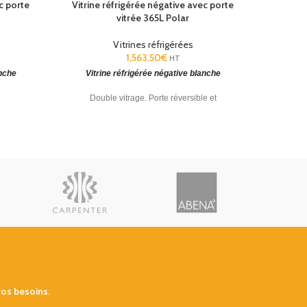
c porte
Vitrine réfrigérée négative avec porte
Vitrin
vitrée 365L Polar
Vitrines réfrigérées
1,563.50
€
HT
anche
Vitrine réfrigérée négative blanche
Vitrine
Double vitrage. Porte réversible et
Porte rév
à -18°C.
vérrouillable. Température: -25°C à -10°C.
2°C à 
H1850xL600xP600mm
48/72H
vos besoins
.