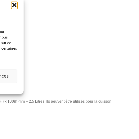
our
 nous
 sur ce
r certaines
ences
x 100(h)mm – 2,5 Litres. Ils peuvent être utilisés pour la cuisson,