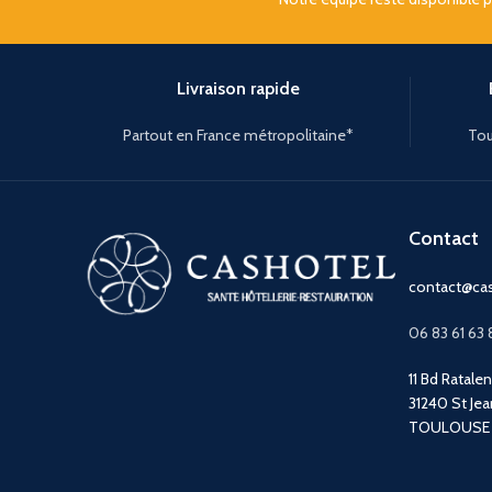
Livraison rapide
Partout en France métropolitaine*
Tou
Contact
contact@cas
06 83 61 63 
11 Bd Ratale
31240 St Jea
TOULOUSE