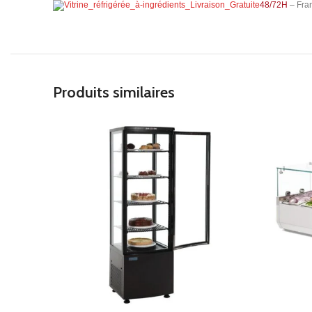
48/72H
– Fran
Produits similaires