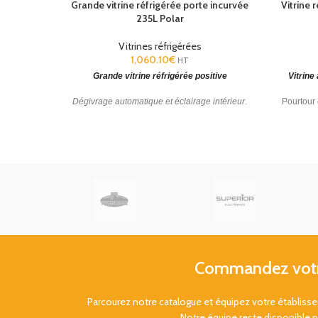
Grande vitrine réfrigérée porte incurvée
Vitrine 
235L Polar
Vitrines réfrigérées
1,060.10
€
HT
Grande vitrine réfrigérée positive
Vitrine
Dégivrage automatique et éclairage intérieur
.
Pourtour 
Température: 2°C à 12°C. 1690(H) x 515(L) x
+8 °C
485(P)mm
48/72H
Commandez votre
Parcourez notre catalogue et équipez votre établis
Notre équipe reste disponible 