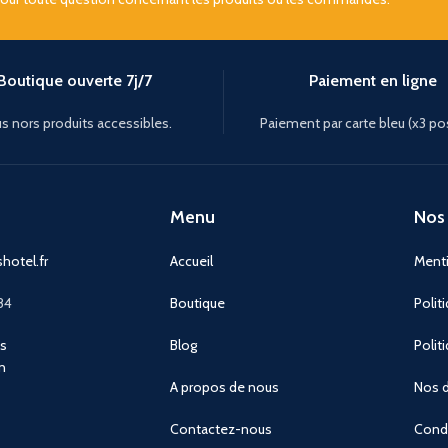
Boutique ouverte 7j/7
Paiement en ligne
s nors produits accessibles.
Paiement par carte bleu (x3 po
Menu
Nos 
hotel.fr
Accueil
Menti
84
Boutique
Polit
ns
Blog
Polit
n
A propos de nous
Nos d
Contactez-nous
Condi