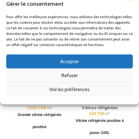
Gérer le consentement
Produits similaires
Pour offrir les meilleures expériences, nous utilisons des technologies telles
que les cookies pour stocker et/ou accéder aux informations des appareils.
Le fait de consentir à ces technologies nous permettra de traiter des
données telles que le comportement de navigation ou les ID uniques sur ce
site. Le fait de ne pas consentir ou de retirer son consentement peut avoir
un effet négatif sur certaines caractéristiques et fonctions.
Accepter
Refuser
Grande vitrine réfrigérée
Vitrine réfrigérée
Voir les préférences
porte incurvée 235L Polar
horizontale de comptoir
100L
Vitrines réfrigérées
1,060.10
€
Vitrines réfrigérées
HT
659.75
€
HT
Grande vitrine réfrigérée
Vitrine réfrigérée positive à
V
positive
poser 100L
Dégivrage automatique et