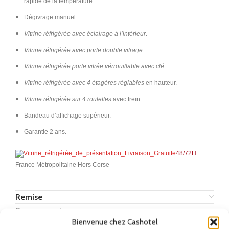
rapide de la température.
Dégivrage manuel.
Vitrine réfrigérée avec éclairage à l’intérieur
.
Vitrine réfrigérée avec porte double vitrage
.
Vitrine réfrigérée porte vitrée vérrouillable avec clé
.
Vitrine réfrigérée avec 4 étagères réglables
en hauteur.
Vitrine réfrigérée sur 4 roulettes
avec frein.
Bandeau d’affichage supérieur.
Garantie 2 ans.
48/72H
France Métropolitaine Hors Corse
Remise
Ses accessoires
Bienvenue chez Cashotel