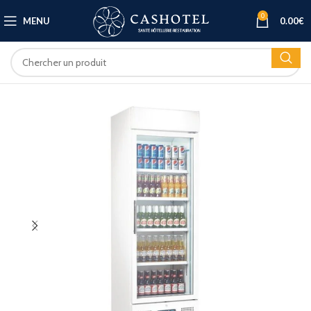
0
MENU
0.00
€