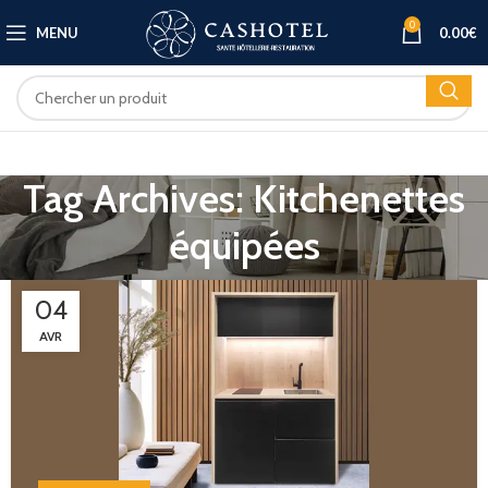
0
MENU
0.00
€
Tag Archives: Kitchenettes
équipées
04
AVR