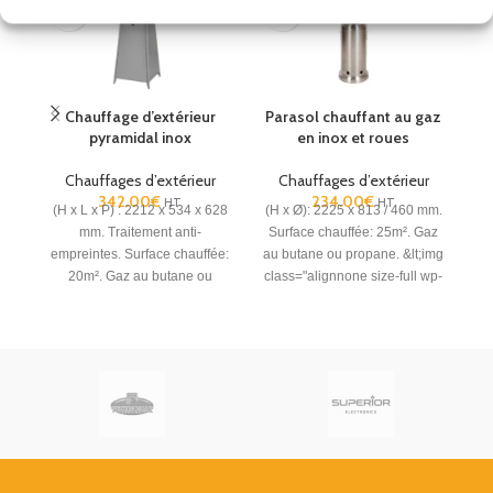
Chauffage d’extérieur
Parasol chauffant au gaz
P
pyramidal inox
en inox et roues
Chauffages d’extérieur
Chauffages d’extérieur
342.00
€
234.00
€
HT
HT
(H x L x P) : 2212 x 534 x 628
(H x Ø): 2225 x 813 / 460 mm.
(H
mm. Traitement anti-
Surface chauffée: 25m². Gaz
S
empreintes. Surface chauffée:
au butane ou propane.
&lt;img
20m². Gaz au butane ou
class="alignnone size-full wp-
F
propane.
France
image-20605"
Métropolitaine hors Corse.
src="https://cashotel.fr/wp-
content/uploads/2025/01/Livraison_Gra
e1735912328750.jpg" alt=""
width="80" height="48"
/>France Métropolitaine hors
Corse.