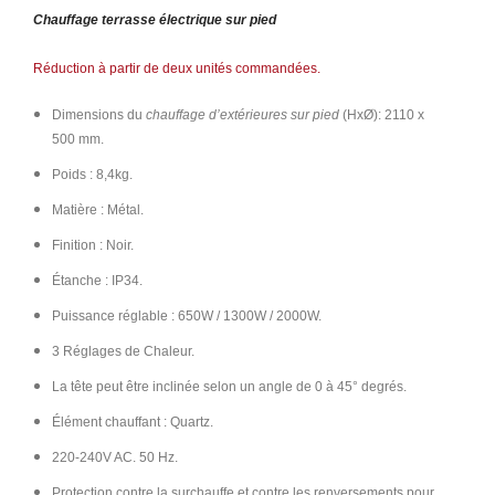
Chauffage terrasse électrique sur pied
Réduction à partir de deux unités commandées.
Dimensions du
chauffage d’extérieures sur pied
(HxØ):
2110 x
500
mm.
Poids : 8,4kg.
Matière : Métal.
Finition : Noir.
Étanche : IP34.
Puissance réglable : 650W / 1300W / 2000W.
3 Réglages de Chaleur.
La tête peut être inclinée selon un angle de 0 à 45° degrés.
Élément chauffant : Quartz.
220-240V AC. 50 Hz.
Protection contre la surchauffe et contre les renversements pour