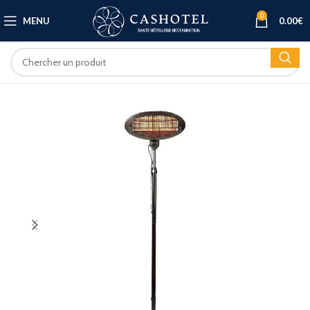
0
MENU
0.00
€