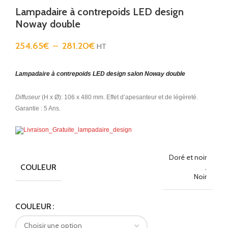
Lampadaire à contrepoids LED design
Noway double
254.65
€
–
281.20
€
HT
Lampadaire à contrepoids LED design salon Noway double
Diffuseur
(H x Ø): 106 x 480 mm. Effet d’apesanteur et de légèreté.
Garantie : 5 Ans.
Doré et noir
COULEUR
,
Noir
Alternative:
COULEUR