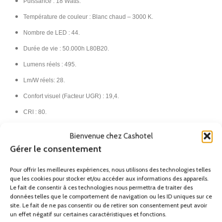
Puissance : 18 Watts.
Température de couleur : Blanc chaud – 3000 K.
Nombre de LED : 44.
Durée de vie : 50.000h L80B20.
Lumens réels : 495.
Lm/W réels: 28.
Confort visuel (Facteur UGR) : 19,4.
CRI : 80.
Risque photobiologique : RG0.
Bienvenue chez Cashotel
Bin / Grup : 303.
Gérer le consentement
MacAdam steps : 3.
Pour offrir les meilleures expériences, nous utilisons des technologies telles
Classe I.
que les cookies pour stocker et/ou accéder aux informations des appareils.
Le fait de consentir à ces technologies nous permettra de traiter des
IP20.​
données telles que le comportement de navigation ou les ID uniques sur ce
site. Le fait de ne pas consentir ou de retirer son consentement peut avoir
France Métropolitaine (Hors
un effet négatif sur certaines caractéristiques et fonctions.