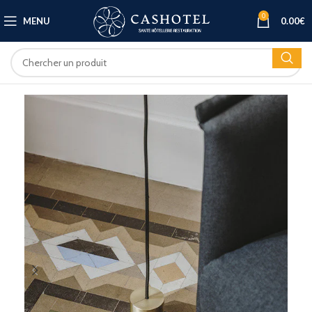
0
MENU
0.00
€