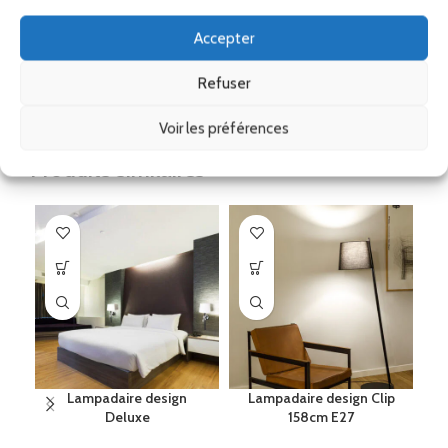
Corse)
Accepter
Remise
Refuser
Ses accessoires
Voir les préférences
Produits similaires
Lampadaire design
Lampadaire design Clip
Deluxe
158cm E27
de