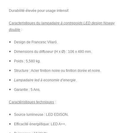
Durabilité élevée pour usage intensif.
Caracteristiques du
lampadaire à contrepoids LED design Noway
double
:
Design de Francesc Vilaró.
Dimensions du
diffuseur
(H x Ø) : 106 x 480 mm.
Poids : 5,580 kg.
Structure : Acier finition noire ou finition dorée et noire.
Lampadaire led à economie d’energie
.
Garantie : 5 Ans.
Caractéristiques techniques
:
Source lumineuse : LED EDISON.
Efficacité énergétique: LED A++.