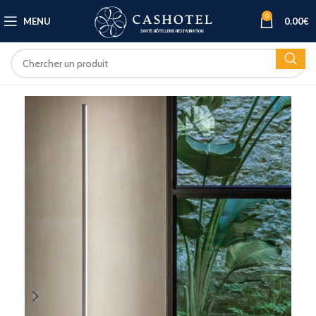
0
MENU
0.00
€