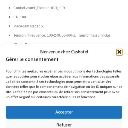
Confort visuel (Facteur UGR) : 19.
CRI : 80.
MacAdam steps : 5.
Tension / Fréquence: 100-240. 50-60Hz. Transformateur inclus.
Classe II.
Bienvenue chez Cashotel
IP20.​
Gérer le consentement
France Métropolitaine (Hors
Pour offrir les meilleures expériences, nous utilisons des technologies telles
Corse)
que les cookies pour stocker et/ou accéder aux informations des appareils.
Le fait de consentir à ces technologies nous permettra de traiter des
données telles que le comportement de navigation ou les ID uniques sur ce
Remise
site. Le fait de ne pas consentir ou de retirer son consentement peut avoir
un effet négatif sur certaines caractéristiques et fonctions.
Ses accessoires
Accepter
Produits similaires
Refuser