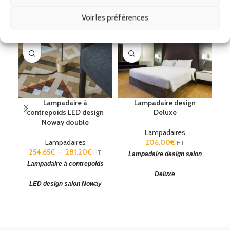
Voir les préférences
Lampadaire à
Lampadaire design
L
contrepoids LED design
Deluxe
Noway double
Lampadaires
Lampadaires
206.00
€
HT
254.65
€
–
281.20
€
HT
Lampadaire design salon
La
Lampadaire à contrepoids
Deluxe
LED design salon Noway
Lampadaire design
(H x Ø) :
L
1596 x 420/320 mm. Couleur
14
double
abat-jour : Blanc, noir ou
:
Diffuseur
(H x Ø): 106 x 480
sable. Garantie : 5 Ans.