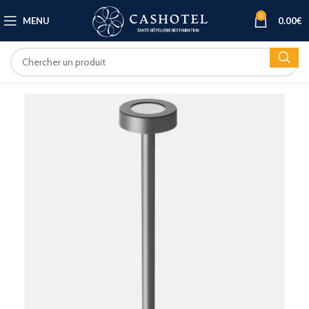
0
MENU
0.00
€