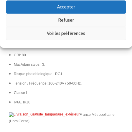
Accepter
Interrupteur CCT.
Durée de vie : 50.000h L80B20.
Refuser
Lumens réels : 858 (3200K).
Voir les préférences
Lm/W réels: 75.
Confort visuel (Facteur UGR) : 22.
CRI: 80.
MacAdam steps : 3.
Risque photobiologique : RG1.
Tension / Fréquence: 100-240V / 50-60Hz.
Classe I.
IP66.​ IK10.
France Métropolitaine
(Hors Corse)