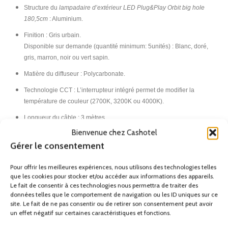
Structure du
lampadaire d’extérieur LED Plug&Play Orbit big hole
180,5cm
: Aluminium.
Finition : Gris urbain.
Disponible sur demande (quantité minimum: 5unités) : Blanc, doré,
gris, marron, noir ou vert sapin.
Matière du diffuseur : Polycarbonate.
Technologie CCT : L’interrupteur intégré permet de modifier la
température de couleur (2700K, 3200K ou 4000K).
Longueur du câble : 3 mètres.
Bienvenue chez Cashotel
Garantie : 5 Ans.
Gérer le consentement
Caractéristiques techniques
:
Pour offrir les meilleures expériences, nous utilisons des technologies telles
que les cookies pour stocker et/ou accéder aux informations des appareils.
Source lumineuse : LED.
Le fait de consentir à ces technologies nous permettra de traiter des
Puissance : 9,8 Watts.
données telles que le comportement de navigation ou les ID uniques sur ce
site. Le fait de ne pas consentir ou de retirer son consentement peut avoir
Consommation totale : 11.5 Watts.
un effet négatif sur certaines caractéristiques et fonctions.
Température de couleur corrélée (CCT): SW 2700-3200-4000K.