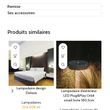
Remise
Ses accessoires
Produits similaires
Lampadaire design
L
Lampadaire d’extérieur
Deluxe
LED Plug&Play Orbit
small hole 180,5cm
Lampadaires
206.00
€
HT
Lampadaires
,
Lampes de