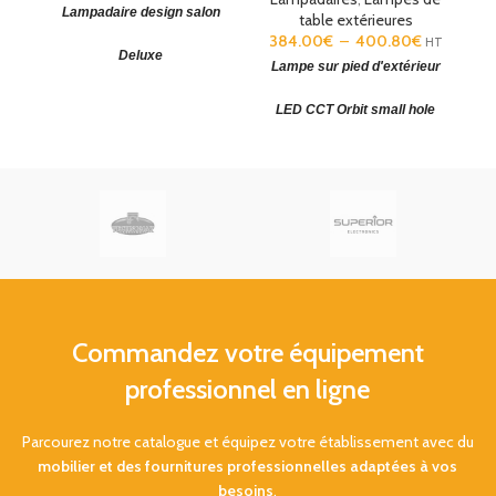
Lampadaire design salon
table extérieures
384.00
€
–
400.80
€
HT
Deluxe
Lampe sur pied d'extérieur
Lampadaire design
(H x Ø) :
LED CCT Orbit small hole
1596 x 420/320 mm. Couleur
abat-jour : Blanc, noir ou
180,5cm
sable. Garantie : 5 Ans.
(HxØ) 1805 x 202mm.
Température couleur corrélée
(CCT): SW 2700-3200-4000K.
IP66
Commandez votre équipement
professionnel en ligne
Parcourez notre catalogue et équipez votre établissement avec du
mobilier et des fournitures professionnelles adaptées à vos
besoins
.