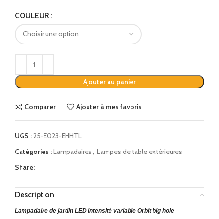
Alternative:
COULEUR
Ajouter au panier
Comparer
Ajouter à mes favoris
UGS :
25-E023-EHHTL
Catégories :
Lampadaires
,
Lampes de table extérieures
Share:
Description
Lampadaire de jardin LED intensité variable Orbit big hole