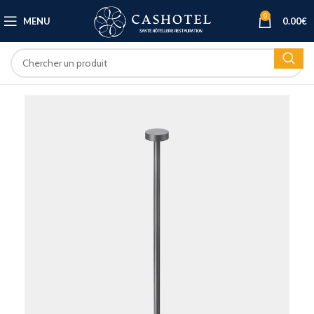
0
MENU
0.00
€