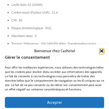
Lm/W réels: 62 (3200K).
Confort visuel (Facteur UGR) : 21,4.
CRI : 80.
Risque photobiologique : RG1.
MacAdam steps : 3.
Tension / Fréquence : 100-240V/50-60Hz. Transformateur inclus.
Bienvenue chez Cashotel
Classe I.
Gérer le consentement
IP66.
IK10.​
Pour offrir les meilleures expériences, nous utilisons des technologies telles
que les cookies pour stocker et/ou accéder aux informations des appareils.
Le fait de consentir à ces technologies nous permettra de traiter des
France
données telles que le comportement de navigation ou les ID uniques sur ce
Métropolitaine (Hors Corse)
site. Le fait de ne pas consentir ou de retirer son consentement peut avoir
un effet négatif sur certaines caractéristiques et fonctions.
Remise
Accepter
Ses accessoires