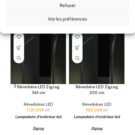
Refuser
Produits similaires
Voir les préférences
Réverbère LED Zigzag
Réverbère LED Zigzag
365 cm
300 cm
Réverbères LED
Réverbères LED
1,121.00
€
985.00
€
HT
HT
Lampadaire d'extérieur led
Lampadaire d'extérieur led
R
Zigzag
Zigzag
(H