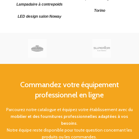
Lampadaire à contrepoids
Torino
LED design salon Noway
Lampadaire design
(HxLxØ) :
L
1715 x 300 x 420 mm.
14
double
Couleur abat-jour : Blanc, noir
:
Diffuseur
(H x Ø): 106 x 480
ou sable. Garantie : 5 Ans.
mm. Effet d'apesanteur et de
légèreté. Garantie : 5 Ans.
Commandez votre équipement
professionnel en ligne
Parcourez notre catalogue et équipez votre établissement avec du
mobilier et des fournitures professionnelles adaptées à vos
besoins
.
Notre équipe reste disponible pour toute question concernant les
produits ou les commandes.