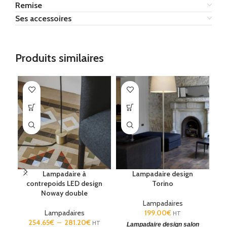
Remise
Ses accessoires
Produits similaires
Lampadaire à
Lampadaire design
L
contrepoids LED design
Torino
Noway double
Lampadaires
Lampadaires
199.00
€
HT
254.65
€
–
281.20
€
HT
Lampadaire design salon
La