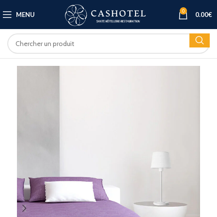
0
MENU
0.00
€