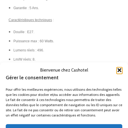
Garantie : 5 Ans.
Caractéristiques techniques
:
Douille : E27.
Puissance max : 60 Watts.
Lumens réels : 496.
Lm/W réels: 8.
Confort visuel (Facteur UGR) : 6.
Bienvenue chez Cashotel
Gérer le consentement
Classe II.
IP20.​
Pour offrir les meilleures expériences, nous utilisons des technologies telles
que les cookies pour stocker et/ou accéder aux informations des appareils.
France Métropolitaine (Hors
Le fait de consentir à ces technologies nous permettra de traiter des
données telles que le comportement de navigation ou les ID uniques sur ce
Corse)
site. Le fait de ne pas consentir ou de retirer son consentement peut avoir
un effet négatif sur certaines caractéristiques et fonctions.