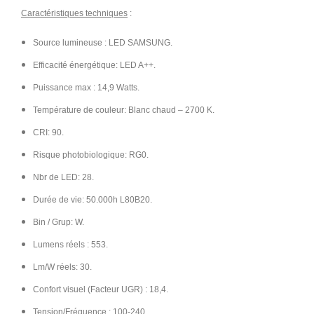
Caractéristiques techniques
:
Source lumineuse : LED SAMSUNG.
Efficacité énergétique: LED A++.
Puissance max : 14,9 Watts.
Température de couleur: Blanc chaud – 2700 K.
CRI: 90.
Risque photobiologique: RG0.
Nbr de LED: 28.
Durée de vie: 50.000h L80B20.
Bin / Grup: W.
Lumens réels : 553.
Lm/W réels: 30.
Confort visuel (Facteur UGR) : 18,4.
Tension/Fréquence : 100-240.