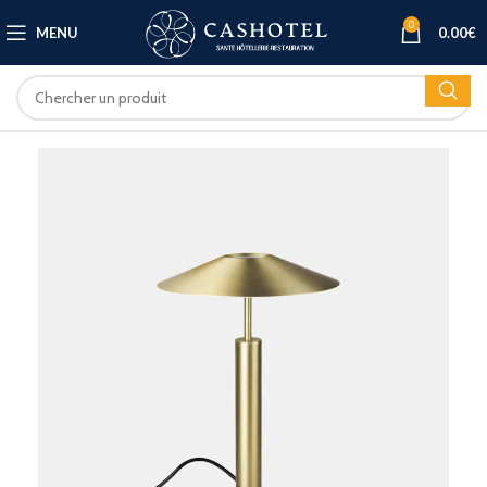
0
MENU
0.00
€