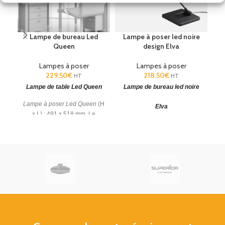
Lampe de bureau Led
Lampe à poser led noire
Queen
design Elva
Lampes à poser
Lampes à poser
229.50
€
218.50
€
HT
HT
Lampe de table Led Queen
Lampe de bureau led noire
Lampe à poser Led Queen
(H
Elva
x L) : 491 x 518 mm. Le
Lampe de table led Elva
(H x
module optique peut
Source
L) : 550 x 360 mm.
facilement tourner à
lumineuse
G
Garantie: 5 Ans.
360º.
orientable.
Garantie: 5 Ans.
M