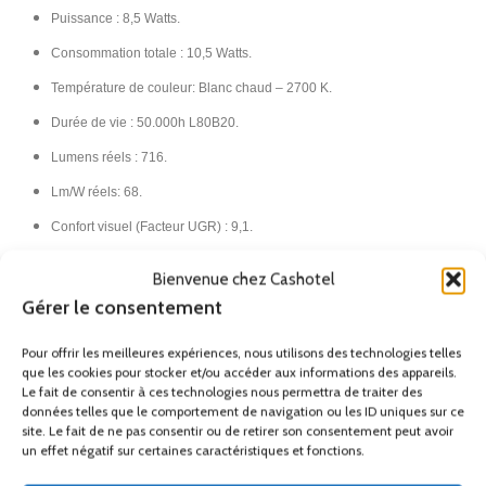
Puissance : 8,5 Watts.
Consommation totale : 10,5 Watts.
Température de couleur: Blanc chaud – 2700 K.
Durée de vie : 50.000h L80B20.
Lumens réels : 716.
Lm/W réels: 68.
Confort visuel (Facteur UGR) : 9,1.
CRI: 80.
Bienvenue chez Cashotel
MacAdam steps : 3.
Gérer le consentement
Tension / Fréquence: 100-240. 50-60Hz. Transformateur inclus.
Pour offrir les meilleures expériences, nous utilisons des technologies telles
Classe II.
que les cookies pour stocker et/ou accéder aux informations des appareils.
Le fait de consentir à ces technologies nous permettra de traiter des
IP20.​
données telles que le comportement de navigation ou les ID uniques sur ce
site. Le fait de ne pas consentir ou de retirer son consentement peut avoir
France Métropolitaine (Hors
un effet négatif sur certaines caractéristiques et fonctions.
Corse)