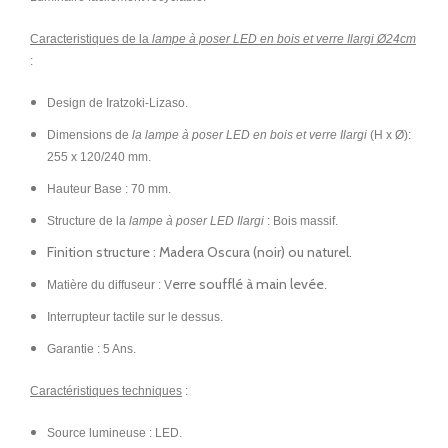
Caracteristiques de la
lampe à poser LED en bois et verre Ilargi Ø24cm
:
Design de Iratzoki-Lizaso.
Dimensions de
la lampe à poser LED en bois et verre Ilargi
(H x Ø):
255 x 120/240 mm.
Hauteur Base : 70 mm.
Structure de la
lampe à poser LED Ilargi
: Bois massif.
Finition structure : Madera Oscura (noir) ou naturel.
erre soufflé à main levée
Matière du diffuseur : V
.
Interrupteur tactile sur le dessus.
Garantie : 5 Ans.
Caractéristiques techniques
:
Source lumineuse : LED.