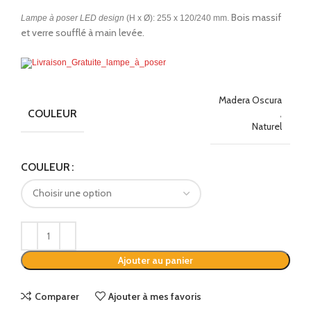
Bois massif
Lampe à poser LED design
(H x Ø): 255 x 120/240 mm.
et verre soufflé à main levée.
Madera Oscura
COULEUR
,
Naturel
Alternative:
COULEUR
Ajouter au panier
Comparer
Ajouter à mes favoris