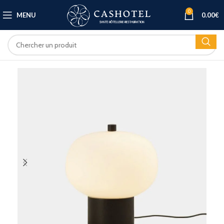
0
MENU
0.00
€