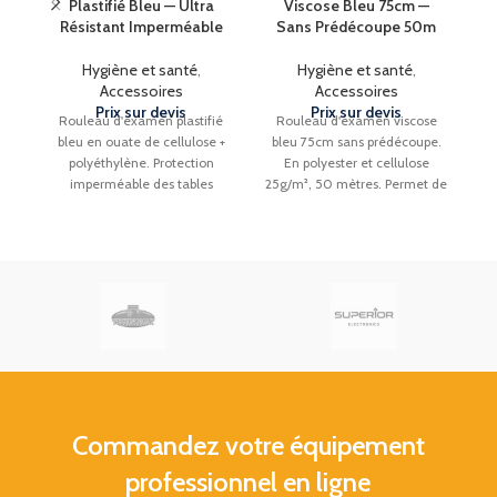
Plastifié Bleu — Ultra
Viscose Bleu 75cm —
Résistant Imperméable
Sans Prédécoupe 50m
Hygiène et santé
,
Hygiène et santé
,
Accessoires
Accessoires
Prix sur devis
Prix sur devis
Rouleau d'examen plastifié
Rouleau d'examen viscose
bleu en ouate de cellulose +
bleu 75cm sans prédécoupe.
g
polyéthylène. Protection
En polyester et cellulose
m
imperméable des tables
25g/m², 50 mètres. Permet de
d
d'examen contre les
choisir librement la longueur
projections de liquide. Ultra
adaptée à la surface à
ab
résistant et absorbant, 2 plis,
recouvrir. Facile à dérouler.
em
emballage individuel.
Réf. 1000021497. Carton de
f
Disponible en 3 formats :
50x120cm, 50x38cm et
11 rouleaux.
75x190cm.
Livraison Gratuite
en France
Métropolitaine (Hors Corse).
Livraison Gratuite
en France
M
Commandez votre équipement
Métropolitaine (Hors Corse).
professionnel en ligne