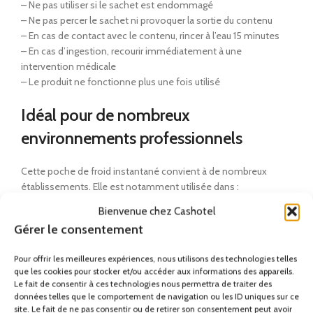
– Ne pas utiliser si le sachet est endommagé
– Ne pas percer le sachet ni provoquer la sortie du contenu
– En cas de contact avec le contenu, rincer à l’eau 15 minutes
– En cas d’ingestion, recourir immédiatement à une
intervention médicale
– Le produit ne fonctionne plus une fois utilisé
Idéal pour de nombreux
environnements professionnels
Cette poche de froid instantané convient à de nombreux
établissements. Elle est notamment utilisée dans :
Bienvenue chez Cashotel
– Hôpitaux, cliniques et urgences
Gérer le consentement
– EHPAD et établissements de soins
– Équipes médicales et secouristes
Pour offrir les meilleures expériences, nous utilisons des technologies telles
– Clubs sportifs et salles de sport
que les cookies pour stocker et/ou accéder aux informations des appareils.
– Hôtels et résidences hôtelières
Le fait de consentir à ces technologies nous permettra de traiter des
– Entreprises et collectivités
données telles que le comportement de navigation ou les ID uniques sur ce
site. Le fait de ne pas consentir ou de retirer son consentement peut avoir