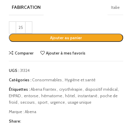
FABIRCATION
Italie
Alternative:
Ajouter au panier
Comparer
Ajouter à mes favoris
UGS :
31324
Catégories :
Consommables
,
Hygiène et santé
Étiquettes :
Abena Frantex
,
cryothérapie
,
dispositif médical
,
EHPAD
,
entorse
,
hématome
,
hôtel
,
instantané
,
poche de
froid
,
secours
,
sport
,
urgence
,
usage unique
Marque :
Abena
Share: