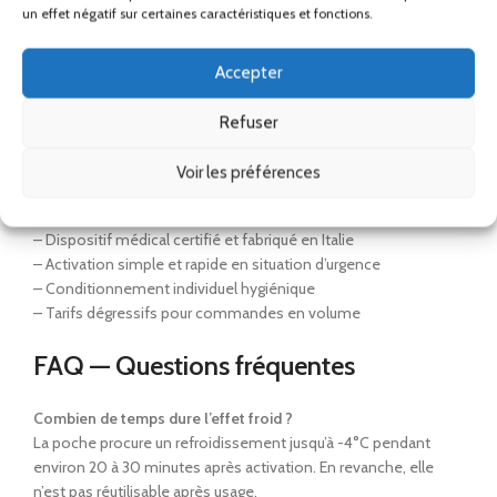
un effet négatif sur certaines caractéristiques et fonctions.
Ainsi, elle garantit un soulagement rapide en toutes
circonstances, même sans accès à un réfrigérateur.
Accepter
Bénéfices pour votre établissement
Refuser
Cette poche de froid instantané usage unique offre de
nombreux avantages :
Voir les préférences
– Disponibilité immédiate sans stockage au froid
– Dispositif médical certifié et fabriqué en Italie
– Activation simple et rapide en situation d’urgence
– Conditionnement individuel hygiénique
– Tarifs dégressifs pour commandes en volume
FAQ — Questions fréquentes
Combien de temps dure l’effet froid ?
La poche procure un refroidissement jusqu’à -4°C pendant
environ 20 à 30 minutes après activation. En revanche, elle
n’est pas réutilisable après usage.