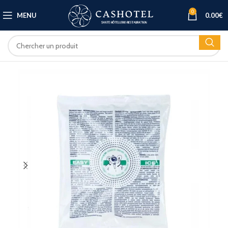
0
MENU
0.00
€