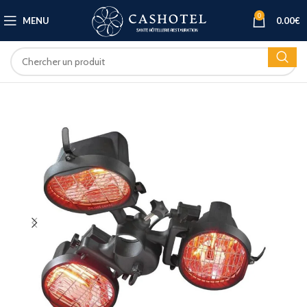
0
MENU
0.00
€