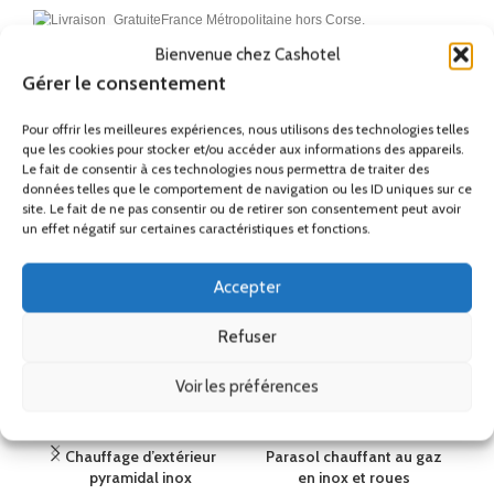
France Métropolitaine hors Corse.
Bienvenue chez Cashotel
Gérer le consentement
Remise
Ses accessoires
Pour offrir les meilleures expériences, nous utilisons des technologies telles
que les cookies pour stocker et/ou accéder aux informations des appareils.
Le fait de consentir à ces technologies nous permettra de traiter des
données telles que le comportement de navigation ou les ID uniques sur ce
Produits similaires
site. Le fait de ne pas consentir ou de retirer son consentement peut avoir
un effet négatif sur certaines caractéristiques et fonctions.
Accepter
Refuser
Voir les préférences
Chauffage d’extérieur
Parasol chauffant au gaz
P
pyramidal inox
en inox et roues