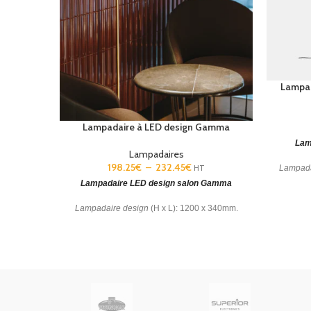
Lampad
Lampadaire à LED design Gamma
Lam
Lampadaires
198.25
€
–
232.45
€
HT
Lampada
Lampadaire LED design salon Gamma
Diffus
Lampadaire design
(H x L): 1200 x 340mm.
Disponible en 3 couleurs.
Le module optique
peut tourner à 360°