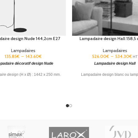
aire design Nude 144,2cm E27
Lampadaire design Hall 158,5
Lampadaires
Lampadaires
135.85
€
–
143.60
€
526.00
€
–
534.30
€
HT
padaire décoratif design Nude
Lampadaire design Hall
ire design
(H x Ø) : 1442 x 250 mm.
Lampadaire design blanc ou lamp
eur (Ø) : 45 mm. Source lumineuse
design noir. Dimensions abat-jour (H 
orientable.
x 500 mm.