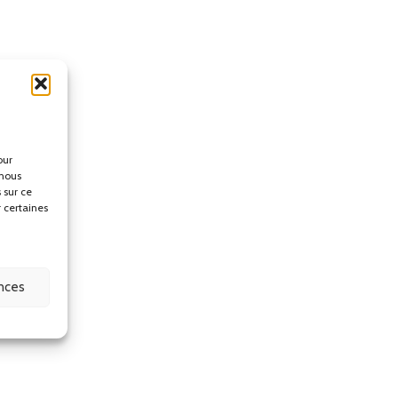
our
 nous
 sur ce
r certaines
ences