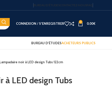
BUREAU D’ÉTUDES
CONTACTEZ-NOUS
FAQ
0
CONNEXION / S'ENREGISTRER
0.00
€
BUREAU D’ÉTUDES
ACHETEURS PUBLICS
Lampadaire noir à LED design Tubs 122cm
Coffre-fort électronique hôtel
Fortress 14″ – 20 L – code
sécurisé – JVD
r à LED design Tubs
122.15
€
HT
Plateau d'accueil avec
bouilloire et 2 tasses
75.00
€
HT