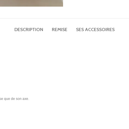
TV UHD 50″ hôtel Telefunken TFLIP50UHD23B
Matelas ressorts ensachés renforcés Perle 29cm
Mini bar noir thermoélectrique porte vitrée 30L
DESCRIPTION
REMISE
SES ACCESSOIRES
Plateaux petit déjeuner
Porte-bagages
Applique liseuse ronde led design Gamma Mini
se que de son axe.