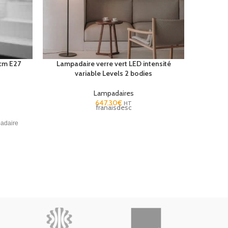
 cm E27
Lampadaire verre vert LED intensité
Lampada
variable Levels 2 bodies
Lampadaires
647.30
€
HT
franaisdesc
adaire
x Ø) : 280