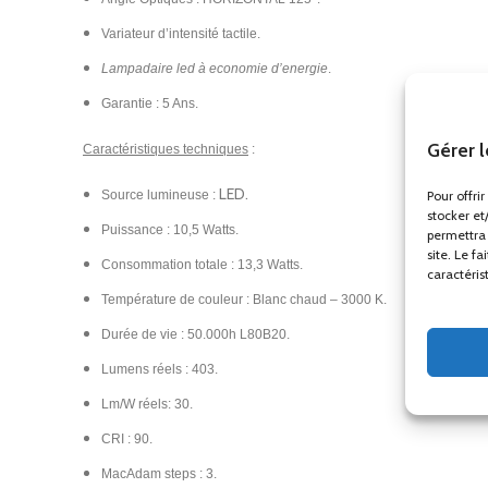
Variateur d’intensité tactile.
Lampadaire led à economie d’energie
.
Garantie : 5 Ans.
Gérer 
Caractéristiques techniques
:
LED.
Pour offri
Source lumineuse :
stocker et
Puissance : 10,5 Watts.
permettra 
site. Le f
Consommation totale : 13,3 Watts.
caractéris
Température de couleur : Blanc chaud – 3000 K.
Durée de vie : 50.000h L80B20.
Lumens réels : 403.
Lm/W réels: 30.
CRI : 90.
MacAdam steps : 3.