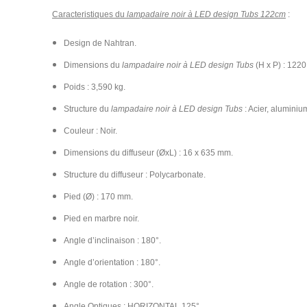
Caracteristiques du
lampadaire noir à LED design Tubs 122cm
:
Design de Nahtran.
Dimensions du
lampadaire noir à LED design Tubs
(H x P) : 122
Poids : 3,590 kg.
Structure du
lampadaire noir à LED design Tubs
: Acier, aluminiu
Couleur : Noir.
Dimensions du diffuseur (ØxL) : 16 x 635 mm.
Structure du diffuseur : Polycarbonate.
Pied (Ø) : 170 mm.
Pied en marbre noir.
Angle d’inclinaison : 180°.
Angle d’orientation : 180°.
Angle de rotation : 300°.
Angle Optiques : HORIZONTAL 125°.