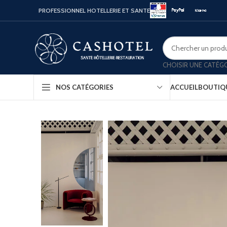
PROFESSIONNEL HOTELLERIE ET SANTE
CHOISIR UNE CATÉG
ACCUEIL
BOUTIQ
NOS CATÉGORIES
Bouill
Coffr
Porte
Minib
Confo
Platea