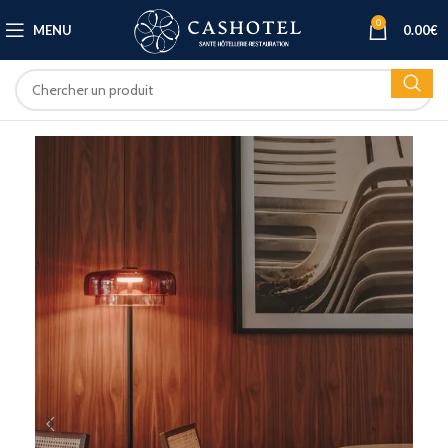
0
MENU
0.00
€