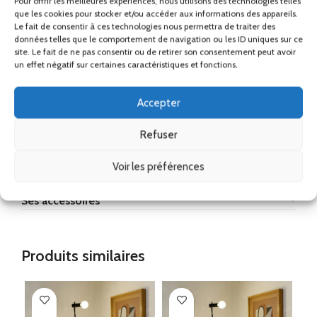
Pour offrir les meilleures expériences, nous utilisons des technologies telles
que les cookies pour stocker et/ou accéder aux informations des appareils.
IP20.​
Le fait de consentir à ces technologies nous permettra de traiter des
données telles que le comportement de navigation ou les ID uniques sur ce
Les couleurs affichées sont approximatives et peuvent ne pas refléter
site. Le fait de ne pas consentir ou de retirer son consentement peut avoir
fidèlement les tonalités, en raison des variations possibles liées aux
un effet négatif sur certaines caractéristiques et fonctions.
différents types de matériaux et de finitions, ainsi qu’aux facteurs
d’éclairage et d’impression.
Accepter
France Métropolitaine (Hors
Refuser
Corse)
Voir les préférences
Remise
Ses accessoires
Produits similaires