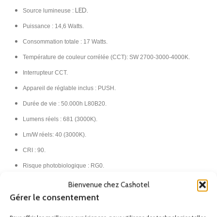
LED.
Source lumineuse :
Puissance : 14,6 Watts.
Consommation totale : 17 Watts.
Température de couleur corrélée (CCT): SW 2700-3000-4000K.
Interrupteur CCT.
Appareil de réglable inclus : PUSH.
Durée de vie : 50.000h L80B20.
Lumens réels : 681 (3000K).
Lm/W réels: 40 (3000K).
CRI : 90.
Risque photobiologique : RG0.
MacAdam steps : 3.
Bienvenue chez Cashotel
Gérer le consentement
Tension / Fréquence: 220-240. 50-60Hz. Transformateur inclus.
Classe II.