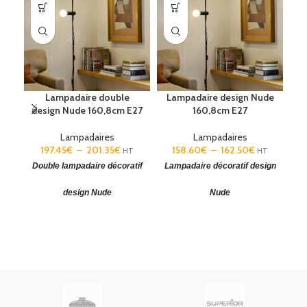
Lampadaire double
Lampadaire design Nude
L
design Nude 160,8cm E27
160,8cm E27
Lampadaires
Lampadaires
197.45
€
–
201.35
€
158.60
€
–
162.50
€
HT
HT
Double lampadaire décoratif
Lampadaire décoratif design
La
design Nude
Nude
Lampadaire design
(H x Ø) :
Lampadaire design
(H x Ø) :
L
1608 x 250 mm. Diffuseur (Ø)
1608 x 250 mm. Diffuseur (Ø)
14
: 45 mm. Source lumineuse
: 45 mm. Source lumineuse
:
orientable.
orientable.