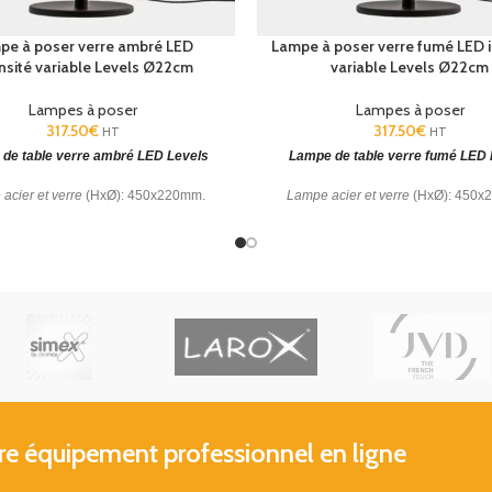
pe à poser verre ambré LED
Lampe à poser verre fumé LED i
ensité variable Levels Ø22cm
variable Levels Ø22cm
Lampes à poser
Lampes à poser
317.50
€
317.50
€
HT
HT
de table verre ambré LED Levels
Lampe de table verre fumé LED 
acier et verre
(HxØ): 450x220mm.
Lampe acier et verre
(HxØ): 450x
r en verre soufflé à main levée. CCT:
Diffuseur en verre soufflé à main le
SW2700-3000-4000K
SW 2700-3000-4000K
 équipement professionnel en ligne