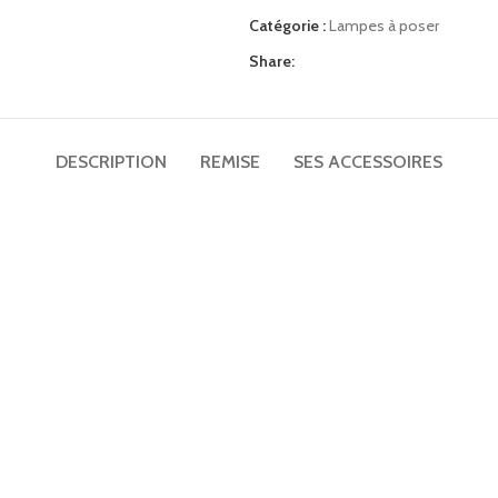
TV UHD 50″ hôtel Telefunken TFLIP50UHD23B
Catégorie :
Lampes à poser
Matelas ressorts ensachés renforcés Perle 29cm
Share:
Mini bar noir thermoélectrique porte vitrée 30L
Plateaux petit déjeuner
DESCRIPTION
REMISE
SES ACCESSOIRES
Porte-bagages
Applique liseuse ronde led design Gamma Mini