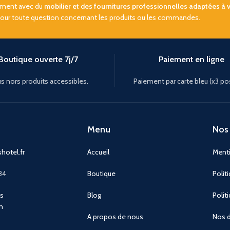
sement avec du
mobilier et des fournitures professionnelles adaptées à 
pour toute question concernant les produits ou les commandes.
Boutique ouverte 7j/7
Paiement en ligne
s nors produits accessibles.
Paiement par carte bleu (x3 po
Menu
Nos 
hotel.fr
Accueil
Menti
84
Boutique
Polit
ns
Blog
Polit
n
A propos de nous
Nos d