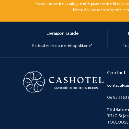
Parcourez notre catalogue et équipez votre établis
Notre équipe reste disponible 
Livraison rapide
Partout en France métropolitaine*
Tou
Contact
contact@cas
06 83 61 63 
11 Bd Ratale
31240 St Jea
TOULOUSE