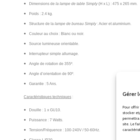
Dimensions de
la lampe de table Simply
(H x L) : 475 x 265 mm.
Poids : 2.4 kg.
Structure de la
lampe de bureau Simply
: Acier et aluminium.
Couleur au choix : Blanc ou noir.
Source lumineuse orientable.
Interrupteur simple allumage.
Angle de rotation de 355º.
Angle d’orientation
de 90º.
Garantie : 5 Ans.
Gérer 
Caractéristiques techniques
:
Pour offri
Douille : 1 x GU10.
stocker et
permettra 
Puissance : 7 Watts.
site. Le f
caractéris
Tension/Fréquence : 100-240V / 50-60Hz.