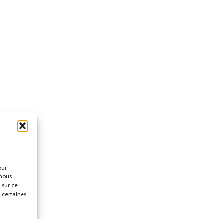
our
 nous
 sur ce
r certaines