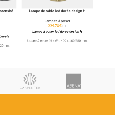
ntensité
Lampe de table led dorée design H
Lampe à
Lampes à poser
229.70
€
HT
Lampe à poser led dorée design H
Lamp
Levels
Lampe à poser
(H x Ø) : 400 x 160/280 mm.
Lampe d
220mm.
Blanc chaud - 2700 K. Garantie: 5 Ans.
vée. CCT:
o