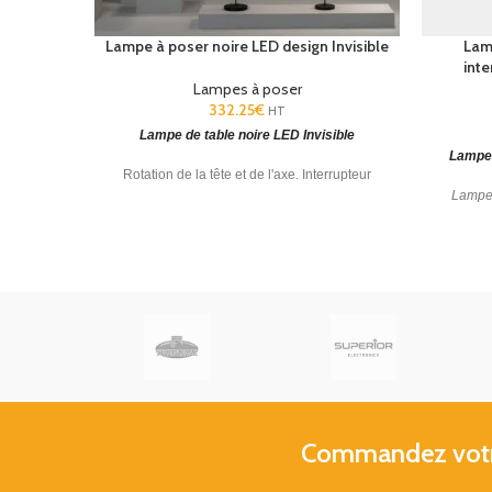
Lampe à poser noire LED design Invisible
Lam
int
Lampes à poser
332.25
€
HT
Lampe de table noire LED Invisible
Lampe 
Rotation de la tête et de l'axe. Interrupteur
Lampe 
tactile. Lauréat German Design Award 2016.
Diffuseu
Commandez votre