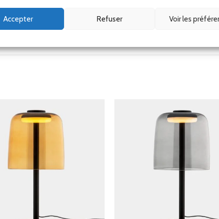
Accepter
Refuser
Voir les préfér
Corse)