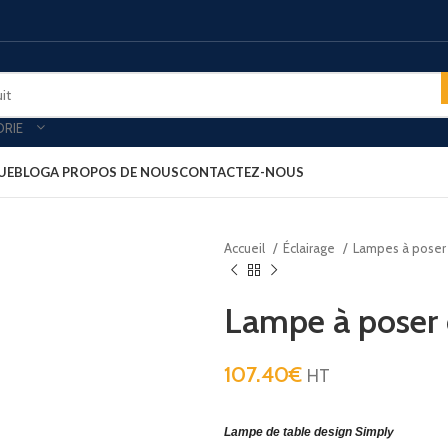
ORIE
UE
BLOG
A PROPOS DE NOUS
CONTACTEZ-NOUS
Accueil
Éclairage
Lampes à pose
oires & plateau de courtoisies
MINIBARS
es-forts
Minibar porte vitré
Lampe à poser
-bagages
Minibar porte pleine
ars
Minibar thermoélectrique
107.40
€
HT
rt clients
PLATEAU ACCUEIL
ux petit déjeuner
Plateau aspect cuir
Lampe de table design Simply